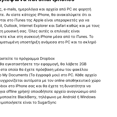
, e-mails, ημερολόγια και αρχεία από PC σε φορητή
ε. Αν είστε κάτοχος iPhone, θα ανακαλύψετε ότι οι
αι στο iTunes της Apple είναι υπεραρκετές για να
 Outlook, Internet Explorer και Safari καθώς και με τους
τη μουσική σας. Όλες αυτές οι επιλογές είναι
ετε κλικ στη συσκευή iPhone μέσα από το iTunes. Το
σωματωμένη υποστήριξη ανάμεσα στο PC και το σκληρό
ειαστείτε το πρόγραμμα Dropbox
υ θα εγκαταστήσετε την εφαρμογή, θα λάβετε 2GB
 στα οποία θα έχετε πρόσβαση μέσω του φακέλου
ο My Documents (Τα έγγραφά μου) στο PC. Κάθε αρχείο
συγχρονίζεται αυτόματα με τον online αποθηκευτικό χώρο
box στο iPhone σας και θα έχετε τη δυνατότητα να
για offline χρήση) οποιοδήποτε αρχείο αναγνώσιμο από
ιμοποιείτε BlackBerry, τηλέφωνο με Android ή Windows
σιμοποιήσετε είναι το SugarSync