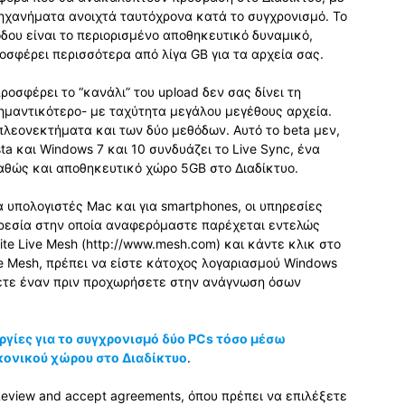
μηχανήματα ανοιχτά ταυτόχρονα κατά το συγχρονισμό. Το
ου είναι το περιορισμένο αποθηκευτικό δυναμικό,
οσφέρει περισσότερα από λίγα GB για τα αρχεία σας.
οσφέρει το “κανάλι” του upload δεν σας δίνει τη
ημαντικότερο- με ταχύτητα μεγάλου μεγέθους αρχεία.
λεονεκτήματα και των δύο μεθόδων. Αυτό το beta μεν,
sta και Windows 7 και 10 συνδυάζει το Live Sync, ένα
αθώς και αποθηκευτικό χώρο 5GB στο Διαδίκτυο.
α υπολογιστές Mac και για smartphones, οι υπηρεσίες
ηρεσία στην οποία αναφερόμαστε παρέχεται εντελώς
ite Live Mesh (http://www.mesh.com) και κάντε κλικ στο
ive Mesh, πρέπει να είστε κάτοχος λογαριασμού Windows
ήσετε έναν πριν προχωρήσετε στην ανάγνωση όσων
ργίες για το συγχρονισμό δύο PCs τόσο μέσω
ικονικού χώρου στο Διαδίκτυο
.
Review and accept agreements, όπου πρέπει να επιλέξετε