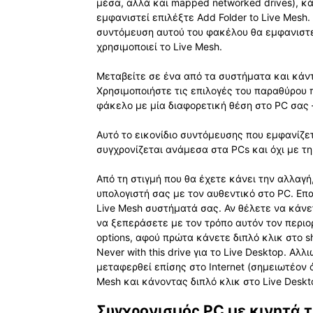
μέσα, αλλά και mapped networked drives), κά
εμφανιστεί επιλέξτε Add Folder to Live Mes
συντόμευση αυτού του φακέλου θα εμφανιστε
χρησιμοποιεί το Live Mesh.
Μεταβείτε σε ένα από τα συστήματα και κάντ
Χρησιμοποιήστε τις επιλογές του παραθύρου 
φάκελο με μία διαφορετική θέση στο PC σας –
Αυτό το εικονίδιο συντόμευσης που εμφανίζετ
συγχρονίζεται ανάμεσα στα PCs και όχι με τ
Από τη στιγμή που θα έχετε κάνει την αλλαγή
υπολογιστή σας με τον αυθεντικό στο PC. Επ
Live Mesh συστήματά σας. Αν θέλετε να κάν
να ξεπεράσετε με τον τρόπο αυτόν τον περιορ
options, αφού πρώτα κάνετε διπλό κλικ στο s
Never with this drive για το Live Desktop. Α
μεταφερθεί επίσης στο Internet (σημειωτέον ό
Mesh και κάνοντας διπλό κλικ στο Live Deskt
Συγχρονισμός PC με κινητά 