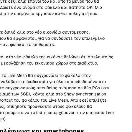
ντε δεξί κλικ επάνω του και από το μενού που θα
h. Δώστε ένα όνομα στο φάκελο και πατήστε OK. Μια
ί στην επιφάνεια εργασίας κάθε υπολογιστή που
ε διπλό κλικ στο νέο εικονίδιο συντόμευσης.
που θα εμφανιστεί, για να συνδέσετε τον επιλεγμένο
 αν, φυσικά, το επιθυμείτε.
αι στο νέο φάκελο της εικόνας δηλώνει ότι ο τελευταίος
η μεσολάβηση του εικονικού χώρου στο Διαδίκτυο.
, το Live Mesh θα συγχρονίσει το φάκελο στον
αναλάβετε τη διαδικασία για όλα τα συνδεδεμένα στο
ετε συγχρονισμούς απευθείας ανάμεσα σε δύο PCs (και
ισμό των 5GB), κάντε κλικ στο Show synchronization
hortcut του φακέλου του Live Mesh. Από εκεί επιλέξτε
λλιώς, οτιδήποτε προσθέσετε στους φακέλους θα
τι μπορείτε να το δείτε εισερχόμενοι στην υπηρεσία Live
op).
τηλέφωνα και smartphones