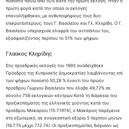
ποσοστό πάνω από 50% κατά την πρώτη εκλογή. Ήταν η
πρώτη φορά κατά την οποία οι εκλογές
επαναλήφθηκαν, με ανθυποψήφιους τους δυο
επικρατέστερους, τους Γ. Βασιλείου και Γλ. Κληρίδη. Ο Γ.
Βασιλείου υπερίσχυσε ελαφρά του αντιπάλου του,
εξασφαλίζοντας περίπου το 51% των ψήφων.
Γλαύκος Κληρίδης
Στις προεδρικές εκλογές του 1993 αναδείχθηκε
Πρόεδρος της Kυπριακής Δημοκρατίας λαμβάνοντας επί
των ψήφων ποσοστό 50,28 % έναντι του πρώην
προέδρου Γιώργου Βασιλείου που έλαβε 49,72% σε
σύνολο 758 εκλογικών κέντρων.Κατά τη διάρκεια του
πραξικοπήματος της ελληνικής χούντας κατά του
προέδρου Μακαρίου (15.7.1974), ο Μακάριος παρέμεινε
στο εξωτερικό, σε αναγκαστική εξορία 5 περίπου μηνών
(16.7.74 μέχρι 7.12.74). Οι πραξικοπηματίες διόρισαν ως