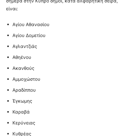
σήμερα στην Κύπρο δήμοι, κατά αλφαβητική σειρά,
είναι:
Αγίου Αθανασίου
Αγίου Δομετίου
Αγλαντζιάς
Αθηένου
Ακανθούς
Αμμοχώστου
Αραδίππου
Έγκωμης
Καραβά
Κερύνειας
Κυθρέας