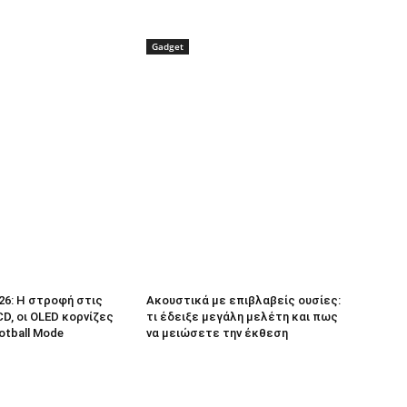
Gadget
26: Η στροφή στις
Ακουστικά με επιβλαβείς ουσίες:
D, οι OLED κορνίζες
τι έδειξε μεγάλη μελέτη και πως
ootball Mode
να μειώσετε την έκθεση