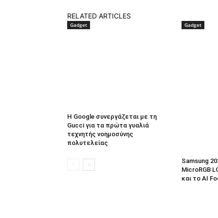
RELATED ARTICLES
Gadget
Gadget
Η Google συνεργάζεται με τη
Gucci για τα πρώτα γυαλιά
τεχνητής νοημοσύνης
πολυτελείας
Samsung 20
MicroRGB LC
και το AI F