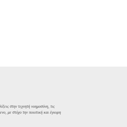
λίξεις στην τεχνητή νοημοσύνη, τις
ενο, με στόχο την ποιοτική και έγκυρη