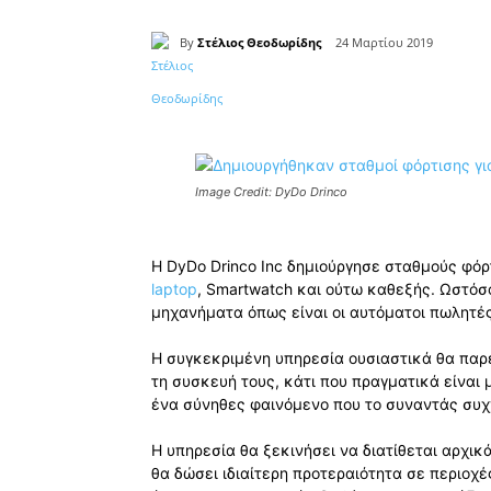
By
Στέλιος Θεοδωρίδης
24 Μαρτίου 2019
Κοινοποίηση
Image Credit: DyDo Drinco
Η DyDo Drinco Inc δημιούργησε σταθμούς φό
laptop
, Smartwatch και ούτω καθεξής. Ωστόσ
μηχανήματα όπως είναι οι αυτόματοι πωλητέ
Η συγκεκριμένη υπηρεσία ουσιαστικά θα παρέ
τη συσκευή τους, κάτι που πραγματικά είναι 
ένα σύνηθες φαινόμενο που το συναντάς συχ
Η υπηρεσία θα ξεκινήσει να διατίθεται αρχικά
θα δώσει ιδιαίτερη προτεραιότητα σε περιοχέ