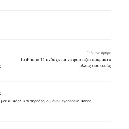
Επόμενο άρθρο
Το iPhone 11 ενδέχεται να φορτίζει ασύρματα
ς
άλλες συσκευές
ς
ς μου ο Τσάρλι και ακροάζομαι μόνο Psychedelic Trance