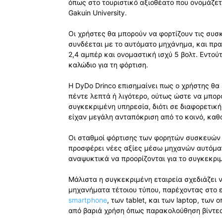
όπως στο τουριστικό αξιοθέατο που ονομάζετ
Gakuin University.
Οι χρήστες θα μπορούν να φορτίζουν τις συσ
συνδέεται με το αυτόματο μηχάνημα, και πρα
2,4 αμπέρ και ονομαστική ισχύ 5 βολτ. Εντούτ
καλώδιο για τη φόρτιση.
Η DyDo Drinco επισημαίνει πως ο χρήστης θα 
πέντε λεπτά ή λιγότερο, ούτως ώστε να μπορ
συγκεκριμένη υπηρεσία, διότι σε διαφορετικ
είχαν μεγάλη ανταπόκριση από το κοινό, καθ
Οι σταθμοί φόρτισης των φορητών συσκευών 
προσφέρει νέες αξίες μέσω μηχανών αυτόμα
αναψυκτικά να προορίζονται για το συγκεκρι
Μάλιστα η συγκεκριμένη εταιρεία σχεδιάζει 
μηχανήματα τέτοιου τύπου, παρέχοντας στο ε
smartphone
, των tablet, και των laptop, τω
από βαριά χρήση όπως παρακολούθηση βίντεο