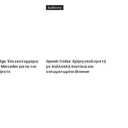
Διαδίκτυο
dge: Ένα εκατομμύριο
OpenAI Codex: Χρήση υπολογιστή
 Mercedes για να τον
με πολλαπλά ποντίκια και
ήσετε
ενσωματωμένο Browser