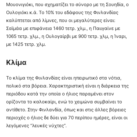
Μουονιγιόκι, που σχηματίζει το σύνορο με τη Σουηδία, ο
Ουλογιόκι κ.ά. Το 10% του εδάφους της Φινλανδίας
καλύπτεται από λίμνες, που οι μεγαλύτερες είναι:
Σαϊμάα με επιφάνεια 1460 τετρ. χλμ., η Παιιγαίνε με
1065 τετρ. χλμ., η Ουλογαίρβι με 900 τετρ. χλμ, η Ίναρι,
με 1425 τετρ. χλμ.
Κλίμα
Το κλίμα της Φινλανδίας είναι ηπειρωτικό στα νότια,
πολικό στα βόρεια. Χαρακτηριστική είναι η διάρκεια της
περιόδου κατά την οποία ο ήλιος παραμένει στον
ορίζοντα το καλοκαίρι, ενώ το χειμώνα συμβαίνει το
αντίθετο. Στην Φινλανδία, όπως και στις άλλες βόρειες
περιοχές ο ήλιος δε δύει για 70 περίπου ημέρες, είναι οι
λεγόμενες “λευκές νύχτες”.