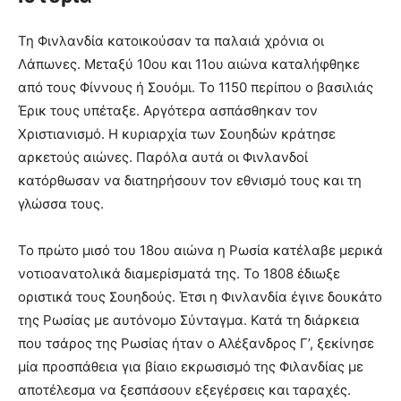
Τη Φινλανδία κατοικούσαν τα παλαιά χρόνια οι
Λάπωνες. Μεταξύ 10ου και 11ου αιώνα καταλήφθηκε
από τους Φίννους ή Σουόμι. Το 1150 περίπου ο βασιλιάς
Έρικ τους υπέταξε. Αργότερα ασπάσθηκαν τον
Χριστιανισμό. Η κυριαρχία των Σουηδών κράτησε
αρκετούς αιώνες. Παρόλα αυτά οι Φινλανδοί
κατόρθωσαν να διατηρήσουν τον εθνισμό τους και τη
γλώσσα τους.
Το πρώτο μισό του 18ου αιώνα η Ρωσία κατέλαβε μερικά
νοτιοανατολικά διαμερίσματά της. Το 1808 έδιωξε
οριστικά τους Σουηδούς. Έτσι η Φινλανδία έγινε δουκάτο
της Ρωσίας με αυτόνομο Σύνταγμα. Κατά τη διάρκεια
που τσάρος της Ρωσίας ήταν ο Αλέξανδρος Γ’, ξεκίνησε
μία προσπάθεια για βίαιο εκρωσισμό της Φιλανδίας με
αποτέλεσμα να ξεσπάσουν εξεγέρσεις και ταραχές.