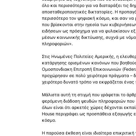
όλο και περισσότερο για να διαταράξει τις δ
αποσταθεροποιητικές δικτατορίες. Η προπαγ
περισσότερο τον ψηφιακή κόσμο, και σαν να μ
που βρίσκονται στην ηγεσία των κυβερνήσεω
ειδήσεων ως πρόσχημα για να φυλακίσουν ε
μέσων κοινωνικής δικτύωσης, συχνά με νόμο
πληροφοριών».
Στις Ηνωμένες Πολιτείες Αμερικής, η ελευθε
κατάργησης ορισμένων κανόνων που βοηθούσ
Ομοσπονδιακη Επιτροπή Επικοινωνιών (Feder
προχώρησαν σε πολύ χειρότερα πράγματα – δη
χειρότερο δυνατό τρόπο να εκφράζεται ένας π
Μάλιστα αυτή τη στιγμή που γράφεται το άρθρ
φερόμενη διάδοση ψευδών πληροφοριών που ό
όλων είναι ότι αρκετές χώρες δέχονται εκπαί
House περιγράφει ως προσπάθεια εξαγωγής ε
κόσμο.
Η παρούσα έκθεση είναι ιδιαίτερα επικριτική 