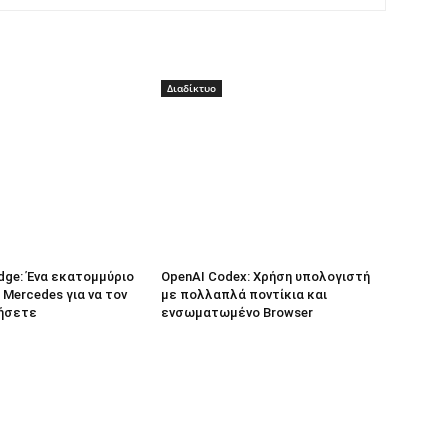
Διαδίκτυο
dge: Ένα εκατομμύριο
OpenAI Codex: Χρήση υπολογιστή
 Mercedes για να τον
με πολλαπλά ποντίκια και
ήσετε
ενσωματωμένο Browser