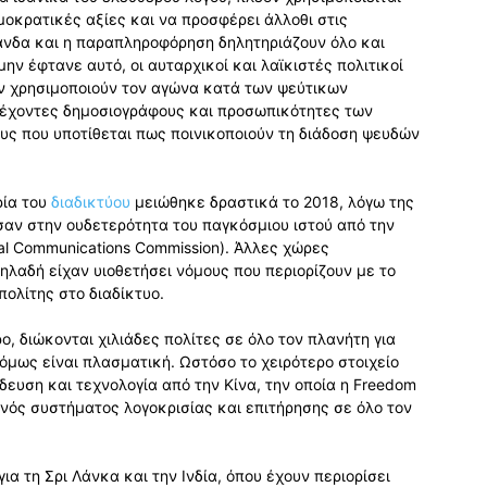
ημοκρατικές αξίες και να προσφέρει άλλοθι στις
άνδα και η παραπληροφόρηση δηλητηριάζουν όλο και
ην έφτανε αυτό, οι αυταρχικοί και λαϊκιστές πολιτικοί
ν χρησιμοποιούν τον αγώνα κατά των ψεύτικων
ξέχοντες δημοσιογράφους και προσωπικότητες των
υς που υποτίθεται πως ποινικοποιούν τη διάδοση ψευδών
ρία του
διαδικτύου
μειώθηκε δραστικά το 2018, λόγω της
αν στην ουδετερότητα του παγκόσμιου ιστού από την
al Communications Commission). Άλλες χώρες
λαδή είχαν υιοθετήσει νόμους που περιορίζουν με το
ολίτης στο διαδίκτυο.
ο, διώκονται χιλιάδες πολίτες σε όλο τον πλανήτη για
μως είναι πλασματική. Ωστόσο το χειρότερο στοιχείο
δευση και τεχνολογία από την Κίνα, την οποία η Freedom
νός συστήματος λογοκρισίας και επιτήρησης σε όλο τον
για τη Σρι Λάνκα και την Ινδία, όπου έχουν περιορίσει