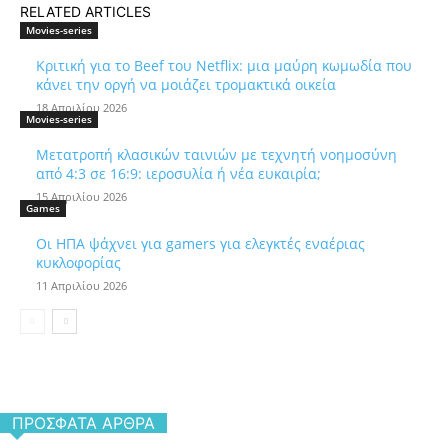
RELATED ARTICLES
Movies-series
Κριτική για το Beef του Netflix: μια μαύρη κωμωδία που
κάνει την οργή να μοιάζει τρομακτικά οικεία
18 Απριλίου 2026
Movies-series
Μετατροπή κλασικών ταινιών με τεχνητή νοημοσύνη
από 4:3 σε 16:9: ιεροσυλία ή νέα ευκαιρία;
15 Απριλίου 2026
Games
Οι ΗΠΑ ψάχνει για gamers για ελεγκτές εναέριας
κυκλοφορίας
11 Απριλίου 2026
ΠΡΌΣΦΑΤΑ ΆΡΘΡΑ