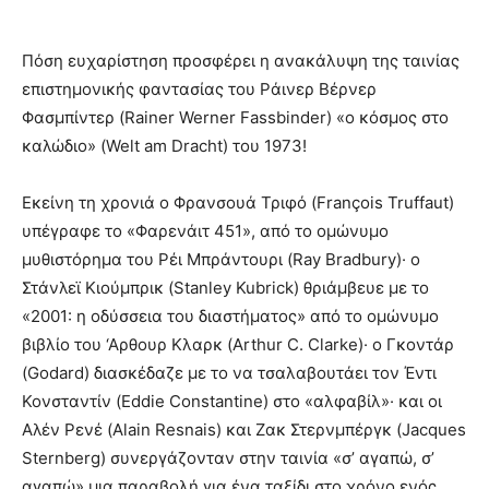
Πόση ευχαρίστηση προσφέρει η ανακάλυψη της ταινίας
επιστημονικής φαντασίας του Ράινερ Βέρνερ
Φασμπίντερ (Rainer Werner Fassbinder) «ο κόσμος στο
καλώδιο» (Welt am Dracht) του 1973!
Εκείνη τη χρονιά ο Φρανσουά Τριφό (François Truffaut)
υπέγραφε το «Φαρενάιτ 451», από το ομώνυμο
μυθιστόρημα του Ρέι Μπράντουρι (Ray Bradbury)· ο
Στάνλεϊ Κιούμπρικ (Stanley Kubrick) θριάμβευε με το
«2001: η οδύσσεια του διαστήματος» από το ομώνυμο
βιβλίο του ‘Αρθουρ Κλαρκ (Arthur C. Clarke)· ο Γκοντάρ
(Godard) διασκέδαζε με το να τσαλαβουτάει τον Έντι
Κονσταντίν (Eddie Constantine) στο «αλφαβίλ»· και οι
Αλέν Ρενέ (Alain Resnais) και Ζακ Στερνμπέργκ (Jacques
Sternberg) συνεργάζονταν στην ταινία «σ’ αγαπώ, σ’
αγαπώ» μια παραβολή για ένα ταξίδι στο χρόνο ενός