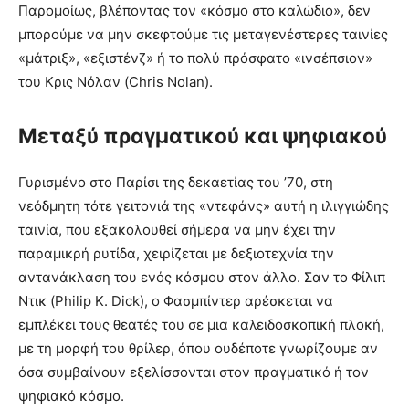
Παρομοίως, βλέποντας τον «κόσμο στο καλώδιο», δεν
μπορούμε να μην σκεφτούμε τις μεταγενέστερες ταινίες
«μάτριξ», «εξιστένζ» ή το πολύ πρόσφατο «ινσέπσιον»
του Κρις Νόλαν (Chris Nolan).
Μεταξύ πραγματικού και ψηφιακού
Γυρισμένο στο Παρίσι της δεκαετίας του ’70, στη
νεόδμητη τότε γειτονιά της «ντεφάνς» αυτή η ιλιγγιώδης
ταινία, που εξακολουθεί σήμερα να μην έχει την
παραμικρή ρυτίδα, χειρίζεται με δεξιοτεχνία την
αντανάκλαση του ενός κόσμου στον άλλο. Σαν το Φίλιπ
Ντικ (Philip K. Dick), ο Φασμπίντερ αρέσκεται να
εμπλέκει τους θεατές του σε μια καλειδοσκοπική πλοκή,
με τη μορφή του θρίλερ, όπου ουδέποτε γνωρίζουμε αν
όσα συμβαίνουν εξελίσσονται στον πραγματικό ή τον
ψηφιακό κόσμο.