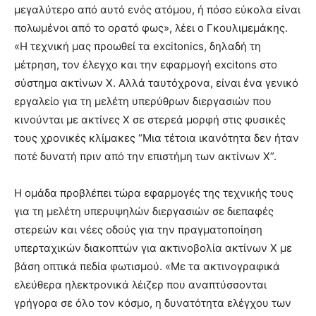
μεγαλύτερο από αυτό ενός ατόμου, ή πόσο εύκολα είναι
πολωμένοι από το ορατό φως», λέει ο Γκουλιμεμάκης.
«Η τεχνική μας προωθεί τα excitonics, δηλαδή τη
μέτρηση, τον έλεγχο και την εφαρμογή excitons στο
σύστημα ακτίνων Χ. Αλλά ταυτόχρονα, είναι ένα γενικό
εργαλείο για τη μελέτη υπερύθρων διεργασιών που
κινούνται με ακτίνες Χ σε στερεά μορφή στις φυσικές
τους χρονικές κλίμακες “Μια τέτοια ικανότητα δεν ήταν
ποτέ δυνατή πριν από την επιστήμη των ακτίνων Χ”.
Η ομάδα προβλέπει τώρα εφαρμογές της τεχνικής τους
για τη μελέτη υπερυψηλών διεργασιών σε διεπαφές
στερεών και νέες οδούς για την πραγματοποίηση
υπερταχικών διακοπτών για ακτινοβολία ακτίνων Χ με
βάση οπτικά πεδία φωτισμού. «Με τα ακτινογραφικά
ελεύθερα ηλεκτρονικά λέιζερ που αναπτύσσονται
γρήγορα σε όλο τον κόσμο, η δυνατότητα ελέγχου των