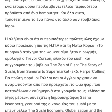
ένα έτοιμο σούσι περιλαμβάνει τελικά περισσότερα
πρόσθετα από ένα hamburger! Και όλα αυτά,
τοποθετημένα το ένα πάνω στο άλλο σαν τουβλάκια
lego».
Η αλήθεια είναι ότι οι περισσότερες πρώτες ύλες έχουν
κύρια προέλευση πια τις Η.Π.Α και τη Νότια Κορέα. «Το
πυρηνικό ατύχημα της Φουκουσίμα ήταν η ρωγμή»,
ομολογεί ο Trevor Corson, ειδικός του sushi και
συγγραφέας του βιβλίου The Zen of Fish: The Story of
Sushi, from Samurai to Supermarket (εκδ. ΗarperCollins).
Για πρώτη φορά, οι Γάλλοι και οι Αγγλοι άρχισαν να
αναρωτιούνται από πού προέρχεται το ωμό ψάρι που
κατανάλωναν καθημερινά στα γραφεία τους. «Μέσα σε
λίγες μέρες», συνεχίζει η δημοσιογράφος Sasha
Issenberg, γκουρού της οικονομίας του sushi με το
μπεστ σέλερ Τhe Sushi Economy: Globalization and the