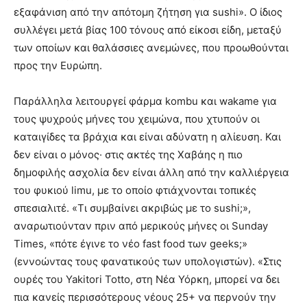
εξαφάνιση από την απότομη ζήτηση για sushi». Ο ίδιος
συλλέγει μετά βίας 100 τόνους από είκοσι είδη, μεταξύ
των οποίων και θαλάσσιες ανεμώνες, που προωθούνται
προς την Ευρώπη.
Παράλληλα λειτουργεί φάρμα kombu και wakame για
τους ψυχρούς μήνες του χειμώνα, που χτυπούν οι
καταιγίδες τα βράχια και είναι αδύνατη η αλίευση. Και
δεν είναι ο μόνος· στις ακτές της Χαβάης η πιο
δημοφιλής ασχολία δεν είναι άλλη από την καλλιέργεια
του φυκιού limu, με το οποίο φτιάχνονται τοπικές
σπεσιαλιτέ. «Tι συμβαίνει ακριβώς με το sushi;»,
αναρωτιούνταν πριν από μερικούς μήνες οι Sunday
Times, «πότε έγινε το νέο fast food των geeks;»
(εννοώντας τους φανατικούς των υπολογιστών). «Στις
ουρές του Yakitori Totto, στη Νέα Υόρκη, μπορεί να δει
πια κανείς περισσότερους νέους 25+ να περνούν την