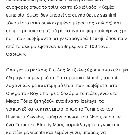
αναφορές όπως το τσίλι και το ελαιόλαδo. «Καμία
εμπειρία, όμως, δεν μπορεί να συγκριθεί με sashimi
τόνου toro (από συγκεκριμένο μέρος της κοιλιάς) και
οnigiri, μπουκιές ρυζιού με καπνιστό ψάρι τυλιγμένες με
nori, που σερβίρονται στην ψαραγορά Τsukiji, όπου πριν
από το σεισμό έφταναν καθημερινά 2.400 τόνοι
ψαριών».
Όσο για το μέλλον; Στο Λος Άντζελες έχουν ανακαλύψει
ήδη την επόμενη μέρα. Το κορεάτικο kimchi, τουρσί
λαχανικών με καυτερή σάλτσα, που σερβίρεται στο
Chego του Roy Choi με 5 δολάρια το πιάτο, ενώ στο
Μικρό Τόκιο ξεπηδούν ένα ένα τα izakaya, τα
γιαπωνέζικα κοκτέιλ μπαρ, όπως το Toranoko του
Hisaharu Kawabe, μαθητευόμενου του Νobu, όπου με
ένα Toranoko Bloody Mary, παραλλαγή του γνωστού
κοκτέιλ με wasabi και λεμόνι yuzu, μπορείς να