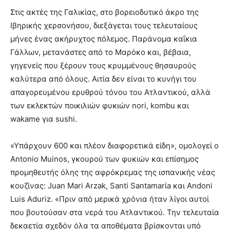
Στις ακτές της Γαλικίας, στο βορειοδυτικό άκρο της
Ιβηρικής χερσονήσου, διεξάγεται τους τελευταίους
μήνες ένας ακήρυχτος πόλεμος. Παράνομα καΐκια
Γάλλων, μετανάστες από το Μαρόκο και, βέβαια,
γηγενείς που ξέρουν τους κρυμμένους θησαυρούς
καλύτερα από όλους. Αιτία δεν είναι το κυνήγι του
απαγορευμένου ερυθρού τόνου του Ατλαντικού, αλλά
των εκλεκτών ποικιλιών φυκιών nori, kombu και
wakame για sushi.
«Υπάρχουν 600 και πλέον διαφορετικά είδη», ομολογεί ο
Antonio Muinos, γκουρού των φυκιών και επίσημος
προμηθευτής όλης της αφρόκρεμας της ισπανικής νέας
κουζίνας: Juan Mari Arzak, Santi Santamarίa και Andoni
Luis Aduriz. «Πριν από μερικά χρόνια ήταν λίγοι αυτοί
που βουτούσαν στα νερά του Ατλαντικού. Την τελευταία
δεκαετία σχεδόν όλα τα αποθέματα βρίσκονται υπό