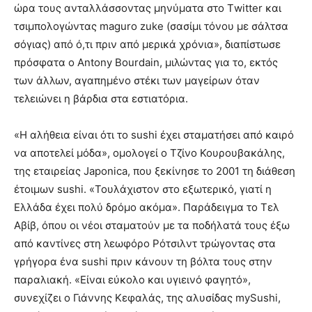
ώρα τους ανταλλάσσοντας μηνύματα στο Τwitter και
τσιμπολογώντας maguro zuke (σασίμι τόνου με σάλτσα
σόγιας) από ό,τι πριν από μερικά χρόνια», διαπίστωσε
πρόσφατα ο Antony Bourdain, μιλώντας για το, εκτός
των άλλων, αγαπημένο στέκι των μαγείρων όταν
τελειώνει η βάρδια στα εστιατόρια.
«Η αλήθεια είναι ότι το sushi έχει σταματήσει από καιρό
να αποτελεί μόδα», ομολογεί ο Τζίνο Κουρουβακάλης,
της εταιρείας Japonica, που ξεκίνησε το 2001 τη διάθεση
έτοιμων sushi. «Τουλάχιστον στο εξωτερικό, γιατί η
Ελλάδα έχει πολύ δρόμο ακόμα». Παράδειγμα το Τελ
Αβίβ, όπου οι νέοι σταματούν με τα ποδήλατά τους έξω
από καντίνες στη λεωφόρο Ρότσιλντ τρώγοντας στα
γρήγορα ένα sushi πριν κάνουν τη βόλτα τους στην
παραλιακή. «Eίναι εύκολο και υγιεινό φαγητό»,
συνεχίζει ο Γιάννης Κεφαλάς, της αλυσίδας mySushi,