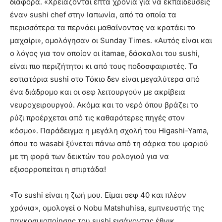
διαφορά. «Χρειάζονται επτά χρόνια για να εκπαιδεύσεις
έναν sushi chef στην Ιαπωνία, από τα οποία τα
περισσότερα τα περνάει μαθαίνοντας να κρατάει το
μαχαίρι», ομολόγησαν οι Sunday Times. «Αυτός είναι και
ο λόγος για τον οποίον οι itamae, δάσκαλοι του sushi,
είναι πιο περιζήτητοι κι από τους ποδοσφαιριστές. Τα
εστιατόρια sushi στο Τόκιο δεν είναι μεγαλύτερα από
ένα διάδρομο και οι σεφ λειτουργούν με ακρίβεια
νευροχειρουργού. Ακόμα και το νερό όπου βράζει το
ρύζι προέρχεται από τις καθαρότερες πηγές στον
κόσμο». Παράδειγμα η μεγάλη σχολή του Higashi-Yama,
όπου το wasabi ξύνεται πάνω από τη σάρκα του ψαριού
με τη φορά των δεικτών του ρολογιού για να
εξισορροπείται η σπιρτάδα!
«Το sushi είναι η ζωή μου. Είμαι σεφ 40 και πλέον
χρόνια», ομολογεί ο Nobu Matshuhisa, εμπνευστής της
παγκοσμιοποίησης του sushi εισάγοντας έθνικ