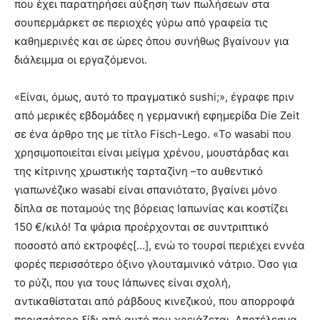
που έχει παρατηρήσει αύξηση των πωλήσεων στα
σουπερμάρκετ σε περιοχές γύρω από γραφεία τις
καθημερινές και σε ώρες όπου συνήθως βγαίνουν για
διάλειμμα οι εργαζόμενοι.
«Είναι, όμως, αυτό το πραγματικό sushi;», έγραφε πριν
από μερικές εβδομάδες η γερμανική εφημερίδα Die Zeit
σε ένα άρθρο της με τίτλο Fisch-Lego. «Το wasabi που
χρησιμοποιείται είναι μείγμα χρένου, μουστάρδας και
της κίτρινης χρωστικής ταρταζίνη –το αυθεντικό
γιαπωνέζικο wasabi είναι σπανιότατο, βγαίνει μόνο
δίπλα σε ποταμούς της βόρειας Ιαπωνίας και κοστίζει
150 €/κιλό! Τα ψάρια προέρχονται σε συντριπτικό
ποσοστό από εκτροφές[…], ενώ το τουρσί περιέχει εννέα
φορές περισσότερο όξινο γλουταμινικό νάτριο. Όσο για
το ρύζι, που για τους Ιάπωνες είναι σχολή,
αντικαθίσταται από ράβδους κινεζικού, που απορροφά
περισσότερο ξίδι από αυτό που χρειάζεται. Αποτέλεσμα,