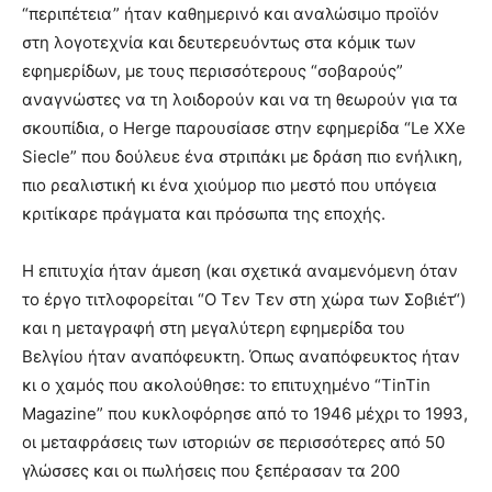
“περιπέτεια” ήταν καθημερινό και αναλώσιμο προϊόν
στη λογοτεχνία και δευτερευόντως στα κόμικ των
εφημερίδων, με τους περισσότερους “σοβαρούς”
αναγνώστες να τη λοιδορούν και να τη θεωρούν για τα
σκουπίδια, ο Herge παρουσίασε στην εφημερίδα “Le XXe
Siecle” που δούλευε ένα στριπάκι με δράση πιο ενήλικη,
πιο ρεαλιστική κι ένα χιούμορ πιο μεστό που υπόγεια
κριτίκαρε πράγματα και πρόσωπα της εποχής.
Η επιτυχία ήταν άμεση (και σχετικά αναμενόμενη όταν
το έργο τιτλοφορείται “Ο Τεν Τεν στη χώρα των Σοβιέτ“)
και η μεταγραφή στη μεγαλύτερη εφημερίδα του
Βελγίου ήταν αναπόφευκτη. Όπως αναπόφευκτος ήταν
κι ο χαμός που ακολούθησε: το επιτυχημένο “TinTin
Magazine” που κυκλοφόρησε από το 1946 μέχρι το 1993,
οι μεταφράσεις των ιστοριών σε περισσότερες από 50
γλώσσες και οι πωλήσεις που ξεπέρασαν τα 200