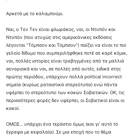
Αρκετά με το καλαμπούρι.
Ναι, ο Τεν Τεν είναι φλωράκος, ναι, οι Ντυπόν και
Ντυπόν (που ατυχώς στις αμερικάνικες εκδόσεις
λέγονται “Τόμπσον και Τόμπσον“) παίζει να είναι το πιο
γελοίο δίδυμο που συμπεριλήφθηκε ποτέ σε καρέ κόμικ,
ναι, πολλές ιστορίες είναι τραβηγμένες από τα μαλλιά
σεναριακά και ναι, σε πολλές από αυτές, ειδικά στης
πρώτης περιόδου, υπάρχουν πολλά political incorrect
σημεία (κυρίως ρατσιστικά στερεότυπα) ενώ πάντα
υφέρπει το στερεότυπο των κακών Σοβιετικών. ΟΚ, τις
περισσότερες φορές δεν υφέρπει, οι Σοβιετικοί είναι οι
κακοί.
ΟΜΩΣ… υπάρχει ένα τεράστιο όμως (και γι’ αυτό το
έγραψα με κεφαλαία). Σε μια εποχή που το θέμα