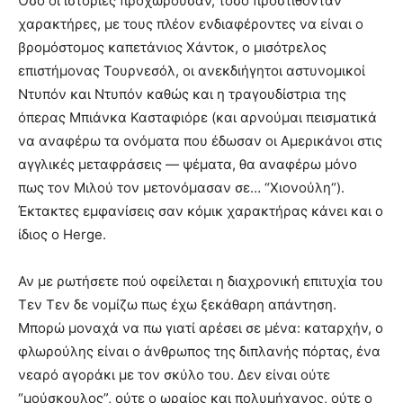
Όσο οι ιστορίες προχωρούσαν, τόσο προστίθονταν
χαρακτήρες, με τους πλέον ενδιαφέροντες να είναι ο
βρομόστομος καπετάνιος Χάντοκ, ο μισότρελος
επιστήμονας Τουρνεσόλ, οι ανεκδιήγητοι αστυνομικοί
Ντυπόν και Ντυπόν καθώς και η τραγουδίστρια της
όπερας Μπιάνκα Κασταφιόρε (και αρνούμαι πεισματικά
να αναφέρω τα ονόματα που έδωσαν οι Αμερικάνοι στις
αγγλικές μεταφράσεις — ψέματα, θα αναφέρω μόνο
πως τον Μιλού τον μετονόμασαν σε… “Χιονούλη“).
Έκτακτες εμφανίσεις σαν κόμικ χαρακτήρας κάνει και ο
ίδιος ο Herge.
Αν με ρωτήσετε πού οφείλεται η διαχρονική επιτυχία του
Τεν Τεν δε νομίζω πως έχω ξεκάθαρη απάντηση.
Μπορώ μοναχά να πω γιατί αρέσει σε μένα: καταρχήν, ο
φλωρούλης είναι ο άνθρωπος της διπλανής πόρτας, ένα
νεαρό αγοράκι με τον σκύλο του. Δεν είναι ούτε
“μούσκουλος”, ούτε ο ωραίος και πολυμήχανος, ούτε ο