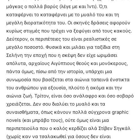
μάγκας ο πολλά βαρύς (λέγε με και Ίντι). Ό,τι
καταφέρνει το καταφέρνει με το μυαλό του και τη
μεγάλη διορατικότητα του. Οι σκηνές δράσεις αφορούν
κυρίως στιγμές που τρέχει να ξεφύγει από τους κακούς.
Δεύτερον, οι περιπέτειες του είναι ρεαλιστικές σε
μεγάλο ποσοστό. Φυσικά και μιλάει για ταξίδια στη
Σελήνη την εποχή που η σκέψη δεν είχε ωριμάσει
απόλυτα, αρχαίους Αιγύπτιους θεούς και μονόκερους,
πάντα όμως, πίσω από την ιστορία, υπάρχει μια
συνωμοσία που βασίζεται στα αιώνια ταπεινά ένστικτα
του ανθρώπου για εξουσία, πλούτο ή ακόμα και την
αιώνια ζωή. Τρίτον, είναι όσο ανάλαφρο και όσο σοβαρό
χρειάζεται. Δεν σου διαλύει το μυαλό και τα
συναισθήματα, όπως κάνουν πολλά σύγχρονα graphic
novels (και μπράβο τους), ούτε όμως είναι μια
περιπετειούλα που ο καλός κερδίζει αλά Στίβεν Σηγκάλ
(χωρίς καν να τσαλακωθεί για όσους δεν είναι