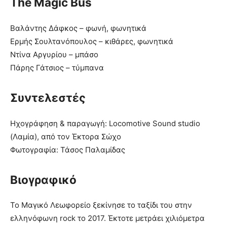
The Μagic Βus
Βαλάντης Δάφκος – φωνή, φωνητικά
Ερμής Σουλτανόπουλος – κιθάρες, φωνητικά
Ντίνα Αργυρίου – μπάσο
Πάρης Γάτσιος – τύμπανα
Συντελεστές
Ηχογράφηση & παραγωγή: Locomotive Sound studio
(Λαμία), από τον Έκτορα Σώχο
Φωτογραφία: Τάσος Παλαμίδας
Βιογραφικό
Το Μαγικό Λεωφορείο ξεκίνησε το ταξίδι του στην
ελληνόφωνη rock το 2017. Έκτοτε μετράει χιλιόμετρα