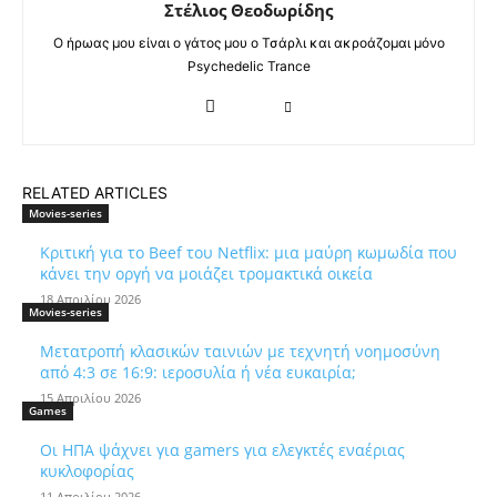
Στέλιος Θεοδωρίδης
Ο ήρωας μου είναι ο γάτος μου ο Τσάρλι και ακροάζομαι μόνο
Psychedelic Trance
RELATED ARTICLES
Movies-series
Κριτική για το Beef του Netflix: μια μαύρη κωμωδία που
κάνει την οργή να μοιάζει τρομακτικά οικεία
18 Απριλίου 2026
Movies-series
Μετατροπή κλασικών ταινιών με τεχνητή νοημοσύνη
από 4:3 σε 16:9: ιεροσυλία ή νέα ευκαιρία;
15 Απριλίου 2026
Games
Οι ΗΠΑ ψάχνει για gamers για ελεγκτές εναέριας
κυκλοφορίας
11 Απριλίου 2026