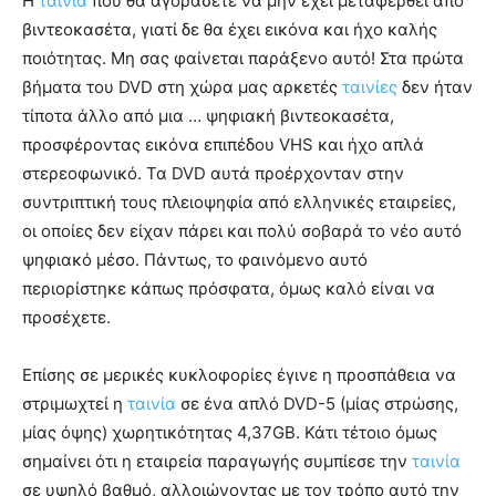
Η
ταινία
που θα αγοράσετε να μην έχει μεταφερθεί από
βιντεοκασέτα, γιατί δε θα έχει εικόνα και ήχο καλής
ποιότητας. Μη σας φαίνεται παράξενο αυτό! Στα πρώτα
βήματα του DVD στη χώρα μας αρκετές
ταινίες
δεν ήταν
τίποτα άλλο από μια … ψηφιακή βιντεοκασέτα,
προσφέροντας εικόνα επιπέδου VHS και ήχο απλά
στερεοφωνικό. Τα DVD αυτά προέρχονταν στην
συντριπτική τους πλειοψηφία από ελληνικές εταιρείες,
οι οποίες δεν είχαν πάρει και πολύ σοβαρά το νέο αυτό
ψηφιακό μέσο. Πάντως, το φαινόμενο αυτό
περιορίστηκε κάπως πρόσφατα, όμως καλό είναι να
προσέχετε.
Επίσης σε μερικές κυκλοφορίες έγινε η προσπάθεια να
στριμωχτεί η
ταινία
σε ένα απλό DVD-5 (μίας στρώσης,
μίας όψης) χωρητικότητας 4,37GB. Κάτι τέτοιο όμως
σημαίνει ότι η εταιρεία παραγωγής συμπίεσε την
ταινία
σε υψηλό βαθμό, αλλοιώνοντας με τον τρόπο αυτό την