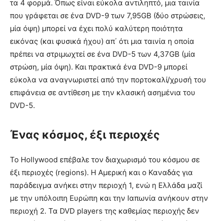
τα 4 φορμά. Όπως είναι εύκολα αντιληπτό, μια ταινία
που γράφεται σε ένα DVD-9 των 7,95GB (δύο στρώσεις,
μία όψη) μπορεί να έχει πολύ καλύτερη ποιότητα
εικόνας (και φυσικά ήχου) απ΄ ότι μια ταινία η οποία
πρέπει να στριμωχτεί σε ένα DVD-5 των 4,37GB (μία
στρώση, μία όψη). Και πρακτικά ένα DVD-9 μπορεί
εύκολα να αναγνωριστεί από την πορτοκαλί/χρυσή του
επιφάνεια σε αντίθεση με την κλασική ασημένια του
DVD-5.
Ένας κόσμος, έξι περιοχές
Το Hollywood επέβαλε τον διαχωρισμό του κόσμου σε
έξι περιοχές (regions). Η Αμερική και ο Καναδάς για
παράδειγμα ανήκει στην περιοχή 1, ενώ η Ελλάδα μαζί
με την υπόλοιπη Ευρώπη και την Ιαπωνία ανήκουν στην
περιοχή 2. Τα DVD players της καθεμίας περιοχής δεν