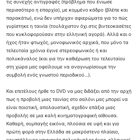
τις συνεχής αντιγραφές (πρόβλημα που ένιωσε
περισσότερο η επαρχία), με κομμένο κάδρο (βλέπε και
παρακάτω), ενώ δεν υπήρχαν αφιερώματα για το πώς
γυρίστηκε η ταινία (τουλάχιστον όχι στις βιντεοκασέτες
που κυκλοφορούσαν στην ελληνική αγορά). Αλλά και ο
ήχος ήταν φτωχός, μονοφωνικός αρχικά, που μόνο τα
τελευταία χρόνια έγινε στερεοφωνικός ή και
πολυκάναλος (και για την καθιέρωση του τελευταίου
στη χώρα μας οφείλουμε να αναγνωρίσουμε την
συμβολή ενός γνωστού περιοδικού…).
Και επιτέλους ήρθε το DVD να μας διδάξει από την αρχή
πως η προβολή μιας ταινίας στο σαλόνι μας μπορεί να
είναι ποιοτική, απολαυστική, σχεδόν επάξια μιας
προβολής σε μια καλή κινηματογραφική αίθουσα.
Καθαρή, συμπαγής εικόνα, πλούσια σε υφή και για
πρώτη φορά στην Ελλάδα σε μακρόστενο πλαίσιο,
κρυστάλλινος ψηφιακός πολυκάναλος ήχος, ελληνικοί