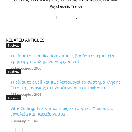
Ο ήρωας μου είναι ο γάτος μου ο Τσάρλι και ακροάζομαι μόνο
Psychedelic Trance
RELATED ARTICLES
Τι είναι
Τι είναι το Gamification και πως βοηθά την εμπειρία
χρήστη για αυξημένο Engagement
29 Ιανουαρίου 2026
Τι είναι
Τι είναι το eCall και πως λειτουργεί το σύστημα κλήσης
έκτακτης ανάγκης ατυχημάτων στα αυτοκίνητα
25 Ιανουαρίου 2026
Τι είναι
Vibe Coding: Τι είναι και πως λειτουργεί. Φιλοσοφία,
εργαλεία και παραδείγματα
7 Ιανουαρίου 2026