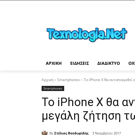
ΑΡΧΙΚΉ
ΕΙΔΉΣΕΙΣ
ΔΙΑΔΊΚΤΥΟ
ΟΧ
Αρχική
Smartphones
Το iPhone X θα ανταποκριθεί
Smartphones
Το iPhone X θα α
μεγάλη ζήτηση τ
By
Στέλιος Θεοδωρίδης
3 Νοεμβρίου 2017