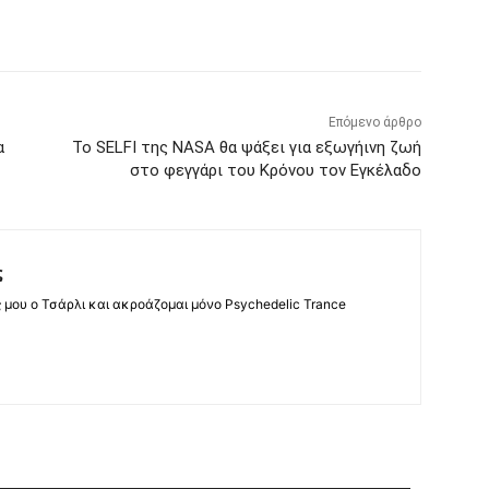
Επόμενο άρθρο
α
Το SELFI της NASA θα ψάξει για εξωγήινη ζωή
στο φεγγάρι του Κρόνου τον Εγκέλαδο
ς
ς μου ο Τσάρλι και ακροάζομαι μόνο Psychedelic Trance