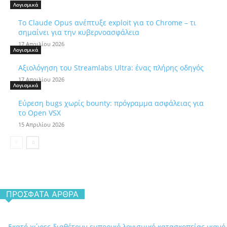
Λογισμικά
Το Claude Opus ανέπτυξε exploit για το Chrome – τι
σημαίνει για την κυβερνοασφάλεια
17 Απριλίου 2026
Λογισμικά
Αξιολόγηση του Streamlabs Ultra: ένας πλήρης οδηγός
17 Απριλίου 2026
Λογισμικά
Εύρεση bugs χωρίς bounty: πρόγραμμα ασφάλειας για
το Open VSX
15 Απριλίου 2026
ΠΡΌΣΦΑΤΑ ΆΡΘΡΑ
Εκατό χώρες διαθέτουν εμπορικό λογισμικό κατασκοπείας ικανό