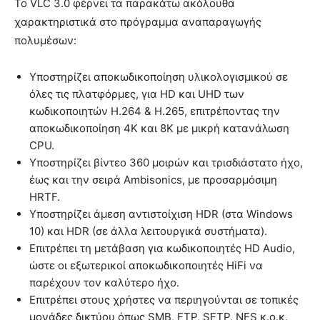
Το VLC 3.0 φέρνει τα παρακάτω ακόλουθα
χαρακτηριστικά στο πρόγραμμα αναπαραγωγής
πολυμέσων:
Υποστηρίζει αποκωδικοποίηση υλικολογισμικού σε
όλες τις πλατφόρμες, για HD και UHD των
κωδικοποιητών H.264 & H.265, επιτρέποντας την
αποκωδικοποίηση 4K και 8K με μικρή κατανάλωση
CPU.
Υποστηρίζει βίντεο 360 μοιρών και τρισδιάστατο ήχο,
έως και την σειρά Ambisonics, με προσαρμόσιμη
HRTF.
Υποστηρίζει άμεση αντιστοίχιση HDR (στα Windows
10) και HDR (σε άλλα λειτουργικά συστήματα).
Επιτρέπει τη μετάβαση για κωδικοποιητές HD Audio,
ώστε οι εξωτερικοί αποκωδικοποιητές HiFi να
παρέχουν τον καλύτερο ήχο.
Επιτρέπει στους χρήστες να περιηγούνται σε τοπικές
μονάδες δικτύου όπως SMB, FTP, SFTP, NFS κ.ο.κ.