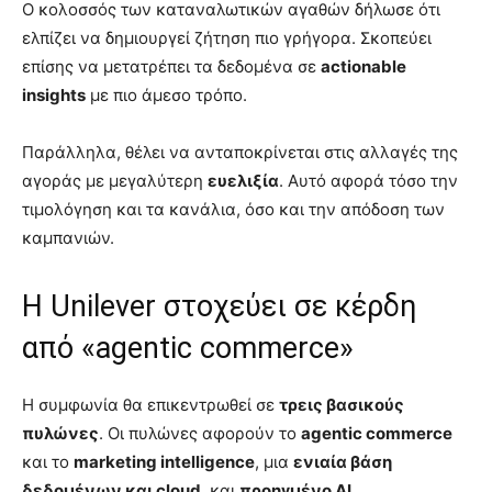
Ο κολοσσός των καταναλωτικών αγαθών δήλωσε ότι
ελπίζει να δημιουργεί ζήτηση πιο γρήγορα. Σκοπεύει
επίσης να μετατρέπει τα δεδομένα σε
actionable
insights
με πιο άμεσο τρόπο.
Παράλληλα, θέλει να ανταποκρίνεται στις αλλαγές της
αγοράς με μεγαλύτερη
ευελιξία
. Αυτό αφορά τόσο την
τιμολόγηση και τα κανάλια, όσο και την απόδοση των
καμπανιών.
Η Unilever στοχεύει σε κέρδη
από «agentic commerce»
Η συμφωνία θα επικεντρωθεί σε
τρεις βασικούς
πυλώνες
. Οι πυλώνες αφορούν το
agentic commerce
και το
marketing intelligence
, μια
ενιαία βάση
δεδομένων και cloud
, και
προηγμένο AI
.