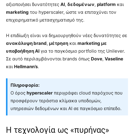
αξιοποιήσει δυνατότητες
AI
,
δεδομένων
,
platform
και
marketing
του hyperscaler, ώστε να επιταχύνει τον
επιχειρηματικό μετασχηματισμό της.
Η επιδίωξη είναι να δημιουργηθούν νέες δυνατότητες σε
ανακάλυψη brand
,
μέτρηση
και
marketing με
υποβοήθηση AI
για το παγκόσμιο portfolio της Unilever.
Σε αυτό περιλαμβάνονται brands όπως
Dove
,
Vaseline
και
Hellmann’s
.
Πληροφορία:
Ο όρος
hyperscaler
περιγράφει cloud παρόχους που
προσφέρουν τεράστια κλίμακα υποδομών,
υπηρεσιών δεδομένων και AI σε παγκόσμιο επίπεδο.
Η τεχνολογία ως «πυρήνας»