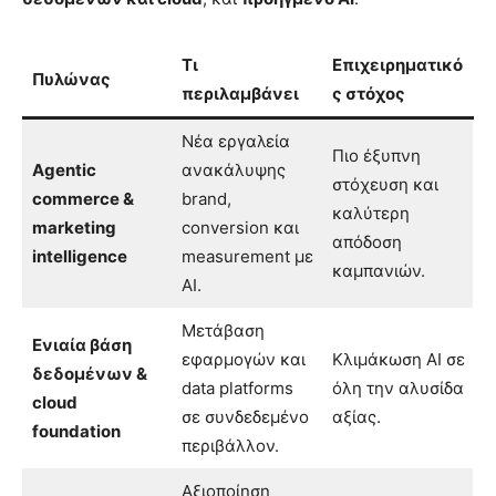
Τι
Επιχειρηματικό
Πυλώνας
περιλαμβάνει
ς στόχος
Νέα εργαλεία
Πιο έξυπνη
Agentic
ανακάλυψης
στόχευση και
commerce &
brand,
καλύτερη
marketing
conversion και
απόδοση
intelligence
measurement με
καμπανιών.
AI.
Μετάβαση
Ενιαία βάση
εφαρμογών και
Κλιμάκωση AI σε
δεδομένων &
data platforms
όλη την αλυσίδα
cloud
σε συνδεδεμένο
αξίας.
foundation
περιβάλλον.
Αξιοποίηση