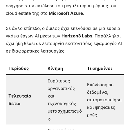
οδήγησε στην εκτέλεση του μεγαλύτερου μέρους του
cloud estate της στο
Microsoft Azure
.
Σε άλλο επίπεδο, ο όμιλος έχει επενδύσει σε μια ευρεία
γκάμα έργων AI μέσω των
Horizon3 Labs
. Παράλληλα,
έχει ήδη θέσει σε λειτουργία εκατοντάδες εφαρμογές AI
σε διαφορετικές λειτουργίες.
Περίοδος
Κίνηση
Τι σημαίνει
Ευρύτερος
Επένδυση σε
οργανωτικός
δεδομένα,
Τελευταία
και
αυτοματοποίηση
5ετία
τεχνολογικός
και ψηφιακές
μετασχηματισμό
ροές.
ς.