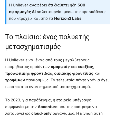
Η Unilever αναφέρει ότι διαθέτει ήδη
500
εφαρμογές AI
σε λειτουργία, μέσω της προσπάθειας
που «τρέχει» και από τα
Horizon3 Labs
.
Το πλαίσιο: ένας πολυετής
μετασχηματισμός
Η Unilever είναι ένας από τους μεγαλύτερους
προμηθευτές προϊόντων
ομορφιάς
και
ευεξίας
,
προσωπικής φροντίδας
,
οικιακής φροντίδας
και
τροφίμων
παγκοσμίως. Τα τελευταία πέντε χρόνια έχει
περάσει από έναν σημαντικό μετασχηματισμό.
Το 2023, για παράδειγμα, η εταιρεία υπέγραψε
συμφωνία με την
Accenture
που της επέτρεψε να
λειτουργεί ως
cloud-only
οργανισμός. Η κίνηση αυτή