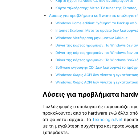
Κάρτα ήχου: Τα Audio CD δεν αναπαράγονται
Κάρτα τηλεόρασης: Με το TV tuner της Terratec
Λύσεις για προβλήματα software σε υπολογιστ
Windows Home edition: “χάθηκε” το Backup από
Internet Explorer: Μετά το update δεν λειτουργεί
Windows: Μετάφραση μηνυμάτων λάθους
Driver της κάρτας γραφικών: Τα Windows δεν α
Driver της κάρτας γραφικών: τα Windows δεν υπ
Driver της κάρτας γραφικών: Τα Windows “κολλάν
Software εγγραφής CD: Δεν λειτουργεί το πρόγ
Windows: Χωρίς ACPI δεν γίνεται η εγκατάσταση
Windows: Χωρίς ACPI δεν γίνεται η εγκατάσταση
Λύσεις για προβλήματα hard
Πολλές φορές ο υπολογιστής παρουσιάζει προ
προκαλούνται από το hardware ενώ άλλα από τ
ότι φαίνεται αρχικά. To
Texnologia.Net
προσπά
με τη μεγαλύτερη συχνότητα και προτείνουμε
ξεπεράσετε.