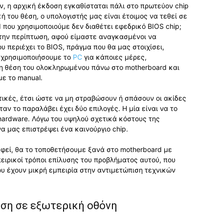
, η αρχική έκδοση εγκαθίσταται πάλι στο πρωτεύον chip
 του θέση, ο υπολογιστής μας είναι έτοιμος να τεθεί σε
d που χρησιμοποιούμε δεν διαθέτει εφεδρικό BIOS chip;
 την περίπτωση, αφού είμαστε αναγκασμένοι να
 περιέχει το BIOS, πράγμα που θα μας στοιχίσει,
α χρησιμοποιήσουμε το
PC
για κάποιες μέρες,
τη θέση του ολοκληρωμένου πάνω στο motherboard και
ε το manual.
τικές, έτσι ώστε να μη στραβώσουν ή σπάσουν οι ακίδες
ταν το παραλάβει έχει δύο επιλογές. Η μία είναι να το
hardware. Λόγω του υψηλού σχετικά κόστους της
να μας επιστρέψει ένα καινούργιο chip.
αφεί, θα το τοποθετήσουμε ξανά στο motherboard με
ειρικοί τρόποι επίλυσης του προβλήματος αυτού, που
ου έχουν μικρή εμπειρία στην αντιμετώπιση τεχνικών
ση σε εξωτερική οθόνη