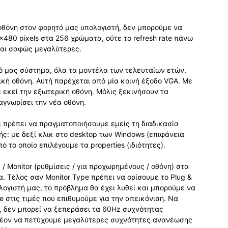
οθόνη στον φορητό μας υπολογιστή, δεν μπορούμε να
80 pixels στα 256 χρώματα, ούτε το refresh rate πάνω
ναι σαφώς μεγαλύτερες.
τό μας σύστημα, όλα τα μοντέλα των τελευταίων ετών,
κή οθόνη. Αυτή παρέχεται από μία κοινή έξοδο VGA. Με
 εκεί την εξωτερική οθόνη. Μόλις ξεκινήσουν τα
γνωρίσει την νέα οθόνη.
 πρέπει να πραγματοποιήσουμε εμείς τη διαδικασία
ής: με δεξί κλικ στο desktop των Windows (επιφάνεια
 το οποίο επιλέγουμε τα properties (ιδιότητες).
/ Monitor (ρυθμίσεις / για προχωρημένους / οθόνη) στα
. Τέλος σαν Monitor Type πρέπει να ορίσουμε το Plug &
λογιστή μας, το πρόβλημα θα έχει λυθεί και μπορούμε να
e στις τιμές που επιθυμούμε για την απεικόνιση. Να
k, δεν μπορεί να ξεπεράσει τα 60Hz συχνότητας
έον να πετύχουμε μεγαλύτερες συχνότητες ανανέωσης