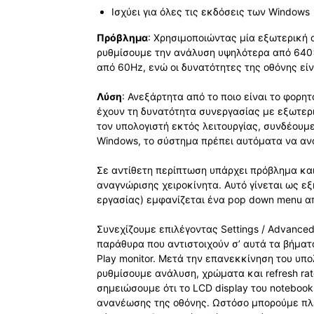
Ισχύει για όλες τις εκδόσεις των Windows
Πρόβλημα
: Χρησιμοποιώντας μία εξωτερική 
ρυθμίσουμε την ανάλυση υψηλότερα από 640×4
από 60Hz, ενώ οι δυνατότητες της οθόνης εί
Λύση
: Ανεξάρτητα από το ποιο είναι το φορη
έχουν τη δυνατότητα συνεργασίας με εξωτερι
τον υπολογιστή εκτός λειτουργίας, συνδέουμε
Windows, το σύστημα πρέπει αυτόματα να ανα
Σε αντίθετη περίπτωση υπάρχει πρόβλημα και
αναγνώρισης χειροκίνητα. Αυτό γίνεται ως εξ
εργασίας) εμφανίζεται ένα pop down menu από
Συνεχίζουμε επιλέγοντας Settings / Advanced 
παράθυρα που αντιστοιχούν σ’ αυτά τα βήματα
Play monitor. Μετά την επανεκκίνηση του υπο
ρυθμίσουμε ανάλυση, χρώματα και refresh rat
σημειώσουμε ότι το LCD display του noteboo
ανανέωσης της οθόνης. Ωστόσο μπορούμε πλ