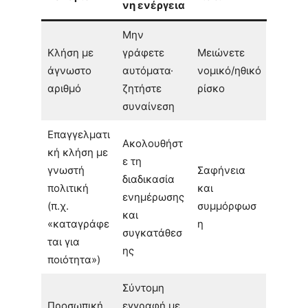
νη ενέργεια
Μην
Κλήση με
γράφετε
Μειώνετε
άγνωστο
αυτόματα·
νομικό/ηθικό
αριθμό
ζητήστε
ρίσκο
συναίνεση
Επαγγελματι
Ακολουθήστ
κή κλήση με
ε τη
γνωστή
Σαφήνεια
διαδικασία
πολιτική
και
ενημέρωσης
(π.χ.
συμμόρφωσ
και
«καταγράφε
η
συγκατάθεσ
ται για
ης
ποιότητα»)
Σύντομη
Προσωπική
εγγραφή με