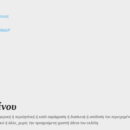
γειας
 WebP
ένου
μερική ή περιληπτική ή κατά παράφραση ή διασκευή ή απόδοση του περιεχομένο
κό ή άλλο, χωρίς την προηγούμενη γραπτή άδεια του εκδότη.