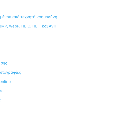
χομένου από τεχνητή νοημοσύνη
BMP, WebP, HEIC, HEIF και AVIF
ασης
φωτογραφίες
online
ne
α