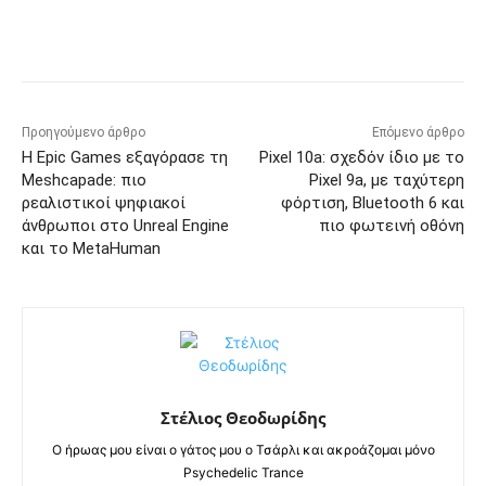
Προηγούμενο άρθρο
Επόμενο άρθρο
Η Epic Games εξαγόρασε τη
Pixel 10a: σχεδόν ίδιο με το
Meshcapade: πιο
Pixel 9a, με ταχύτερη
ρεαλιστικοί ψηφιακοί
φόρτιση, Bluetooth 6 και
άνθρωποι στο Unreal Engine
πιο φωτεινή οθόνη
και το MetaHuman
Στέλιος Θεοδωρίδης
Ο ήρωας μου είναι ο γάτος μου ο Τσάρλι και ακροάζομαι μόνο
Psychedelic Trance