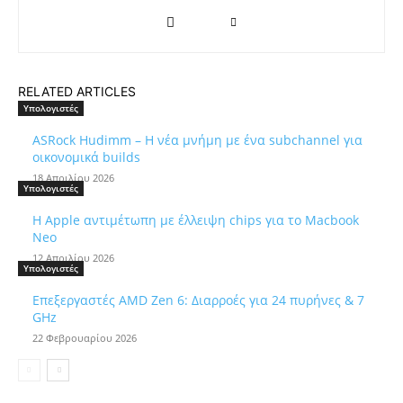
RELATED ARTICLES
Υπολογιστές
ASRock Hudimm – Η νέα μνήμη με ένα subchannel για
οικονομικά builds
18 Απριλίου 2026
Υπολογιστές
Η Apple αντιμέτωπη με έλλειψη chips για το Macbook
Neo
12 Απριλίου 2026
Υπολογιστές
Επεξεργαστές AMD Zen 6: Διαρροές για 24 πυρήνες & 7
GHz
22 Φεβρουαρίου 2026