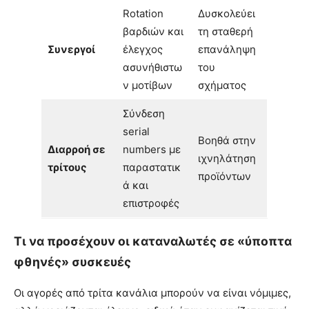
Rotation
Δυσκολεύει
βαρδιών και
τη σταθερή
Συνεργοί
έλεγχος
επανάληψη
ασυνήθιστω
του
ν μοτίβων
σχήματος
Σύνδεση
serial
Βοηθά στην
Διαρροή σε
numbers με
ιχνηλάτηση
τρίτους
παραστατικ
προϊόντων
ά και
επιστροφές
Τι να προσέχουν οι καταναλωτές σε «ύποπτα
φθηνές» συσκευές
Οι αγορές από τρίτα κανάλια μπορούν να είναι νόμιμες,