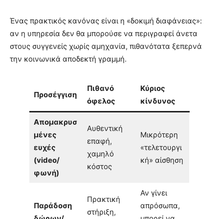
Ένας πρακτικός κανόνας είναι η «δοκιμή διαφάνειας»:
αν η υπηρεσία δεν θα μπορούσε να περιγραφεί άνετα
στους συγγενείς χωρίς αμηχανία, πιθανότατα ξεπερνά
την κοινωνικά αποδεκτή γραμμή.
Πιθανό
Κύριος
Προσέγγιση
όφελος
κίνδυνος
Απομακρυσ
Αυθεντική
μένες
Μικρότερη
επαφή,
ευχές
«τελετουργι
χαμηλό
(video/
κή» αίσθηση
κόστος
φωνή)
Αν γίνει
Πρακτική
Παράδοση
απρόσωπα,
στήριξη,
δώρων/
μπορεί να