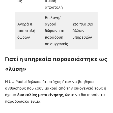
άς
άμεση
αποστολή
Επιλογή/
Αγορά &
αγορά
Στο πλαίσιο
αποστολή
δώρων και
άλλων
δώρων
παράδοση
υπηρεσιών
σε συγγενείς
Γιατί η υπηρεσία παρουσιάστηκε ως
«λύση»
Η UU Paotui δήλωσε ότι στόχος ήταν να βοηθήσει
ανθρώπους που ζουν μακριά από την οικογένειά τους ή
έχουν
δυσκολίες μετακίνησης
, ώστε να διατηρούν τα
παραδοσιακά έθιμα.