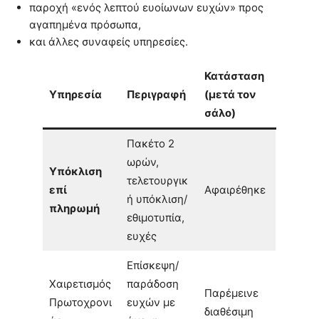
παροχή «ενός λεπτού ευοίωνων ευχών» προς
αγαπημένα πρόσωπα,
και άλλες συναφείς υπηρεσίες.
Κατάσταση
Υπηρεσία
Περιγραφή
(μετά τον
σάλο)
Πακέτο 2
ωρών,
Υπόκλιση
τελετουργικ
επί
Αφαιρέθηκε
ή υπόκλιση/
πληρωμή
εθιμοτυπία,
ευχές
Επίσκεψη/
Χαιρετισμός
παράδοση
Παρέμεινε
Πρωτοχρονι
ευχών με
διαθέσιμη