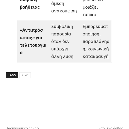
άμεση
βοήθειας
μοιάζει
ανακούφιση
τυπικό
Συμβολική
Εμπορευματ
«Αντιπρόσ
παρουσία
οποίηση,
ωπος» για
όταν δεν
παραπλάνησ
τελετουργικ
υπάρχει
η, κοινωνική
ό
άλλη λύση
κατακραυγή
TAGS
Κίνα
Προηγούμενο άρθρο
Επόμενο άρθρο