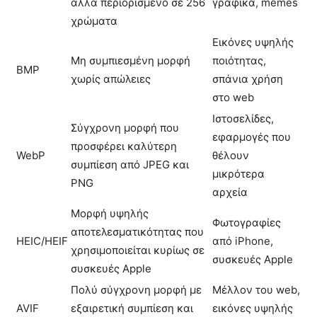
αλλά περιορισμένο σε 256
γραφικά, memes
χρώματα
Εικόνες υψηλής
Μη συμπιεσμένη μορφή
ποιότητας,
BMP
χωρίς απώλειες
σπάνια χρήση
στο web
Ιστοσελίδες,
Σύγχρονη μορφή που
εφαρμογές που
προσφέρει καλύτερη
WebP
θέλουν
συμπίεση από JPEG και
μικρότερα
PNG
αρχεία
Μορφή υψηλής
Φωτογραφίες
αποτελεσματικότητας που
HEIC/HEIF
από iPhone,
χρησιμοποιείται κυρίως σε
συσκευές Apple
συσκευές Apple
Πολύ σύγχρονη μορφή με
Μέλλον του web,
AVIF
εξαιρετική συμπίεση και
εικόνες υψηλής