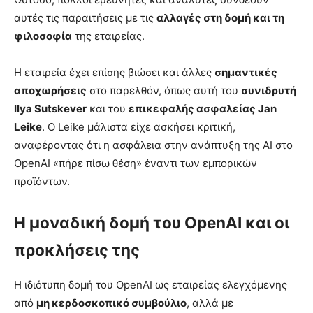
αυτές τις παραιτήσεις με τις
αλλαγές στη δομή και τη
φιλοσοφία
της εταιρείας.
Η εταιρεία έχει επίσης βιώσει και άλλες
σημαντικές
αποχωρήσεις
στο παρελθόν, όπως αυτή του
συνιδρυτή
Ilya Sutskever
και του
επικεφαλής ασφαλείας Jan
Leike
. Ο Leike μάλιστα είχε ασκήσει κριτική,
αναφέροντας ότι η ασφάλεια στην ανάπτυξη της AI στο
OpenAI «πήρε πίσω θέση» έναντι των εμπορικών
προϊόντων.
Η μοναδική δομή του OpenAI και οι
προκλήσεις της
Η ιδιότυπη δομή του OpenAI ως εταιρείας ελεγχόμενης
από
μη κερδοσκοπικό συμβούλιο
, αλλά με