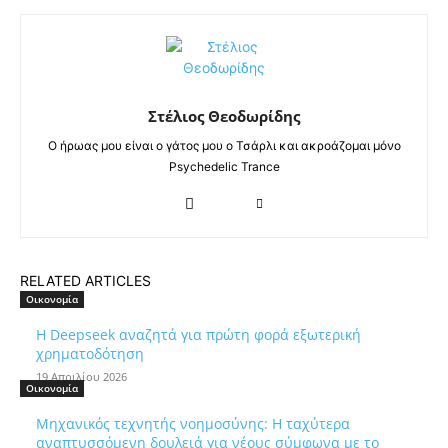
Στέλιος Θεοδωρίδης
Ο ήρωας μου είναι ο γάτος μου ο Τσάρλι και ακροάζομαι μόνο
Psychedelic Trance
RELATED ARTICLES
Οικονομία
Η Deepseek αναζητά για πρώτη φορά εξωτερική
χρηματοδότηση
19 Απριλίου 2026
Οικονομία
Μηχανικός τεχνητής νοημοσύνης: Η ταχύτερα
αναπτυσσόμενη δουλειά για νέους σύμφωνα με το