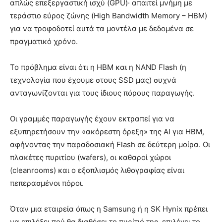
απλώς επεξεργαστική ισχύ (GPU)· απαιτεί μνήμη με
τεράστιο εύρος ζώνης (High Bandwidth Memory – HBM)
για να τροφοδοτεί αυτά τα μοντέλα με δεδομένα σε
πραγματικό χρόνο.
Το πρόβλημα είναι ότι η HBM και η NAND Flash (η
τεχνολογία που έχουμε στους SSD μας) συχνά
ανταγωνίζονται για τους ίδιους πόρους παραγωγής.
Οι γραμμές παραγωγής έχουν εκτραπεί για να
εξυπηρετήσουν την «ακόρεστη όρεξη» της AI για HBM,
αφήνοντας την παραδοσιακή Flash σε δεύτερη μοίρα. Οι
πλακέτες πυριτίου (wafers), οι καθαροί χώροι
(cleanrooms) και ο εξοπλισμός λιθογραφίας είναι
πεπερασμένοι πόροι.
Όταν μια εταιρεία όπως η Samsung ή η SK Hynix πρέπει
να επιλέξει πού θα διαθέσει το πυρίτιό της, επιλέγει το