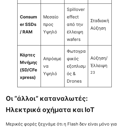
Spillover
Consum
Μεσαίο
effect
Σταδιακή
er SSDs
προς
από την
Αύξηση
/ RAM
Υψηλό
έλλειψη
wafers
Φωτογρα
Κάρτες
Αύξηση/
Απρόσμε
φικός
Μνήμης
Έλλειψη
να
εξοπλισμ
(SD/CFe
23
Υψηλό
ός &
xpress)
Drones
Οι “άλλοι” καταναλωτές:
Ηλεκτρικά οχήματα και IoT
Μερικές φορές ξεχνάμε ότι η Flash δεν είναι μόνο για