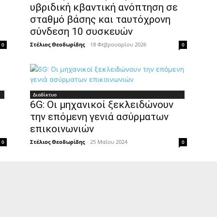
υβριδική κβαντική ανόπτηση σε
σταθμό βάσης και ταυτόχρονη
σύνδεση 10 συσκευών
Στέλιος Θεοδωρίδης
-
18 Φεβρουαρίου 2026
0
0
Διαδίκτυο
6G: Οι μηχανικοί ξεκλειδώνουν
την επόμενη γενιά ασύρματων
επικοινωνιών
Στέλιος Θεοδωρίδης
-
25 Μαΐου 2024
0
0