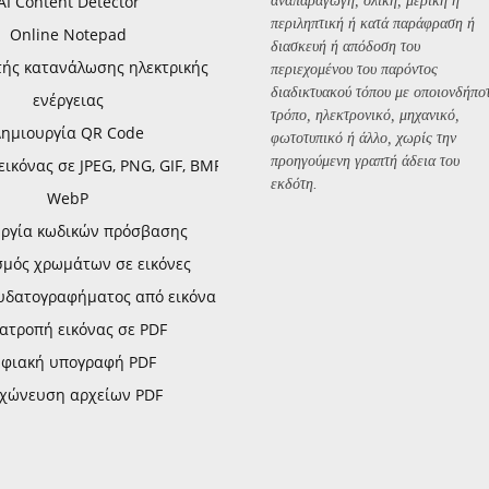
AI Content Detector
αναπαραγωγή, ολική, μερική ή
περιληπτική ή κατά παράφραση ή
Online Notepad
διασκευή ή απόδοση του
τής κατανάλωσης ηλεκτρικής
περιεχομένου του παρόντος
διαδικτυακού τόπου με οποιονδήπο
ενέργειας
τρόπο, ηλεκτρονικό, μηχανικό,
Δημιουργία QR Code
φωτοτυπικό ή άλλο, χωρίς την
προηγούμενη γραπτή άδεια του
ικόνας σε JPEG, PNG, GIF, BMP,
εκδότη.
WebP
ργία κωδικών πρόσβασης
σμός χρωμάτων σε εικόνες
υδατογραφήματος από εικόνα
ατροπή εικόνας σε PDF
φιακή υπογραφή PDF
χώνευση αρχείων PDF