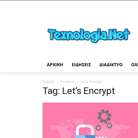
ΑΡΧΙΚΉ
ΕΙΔΉΣΕΙΣ
ΔΙΑΔΊΚΤΥΟ
ΟΧ
Αρχική
Ετικέτες
Let’s Encrypt
Tag: Let’s Encrypt