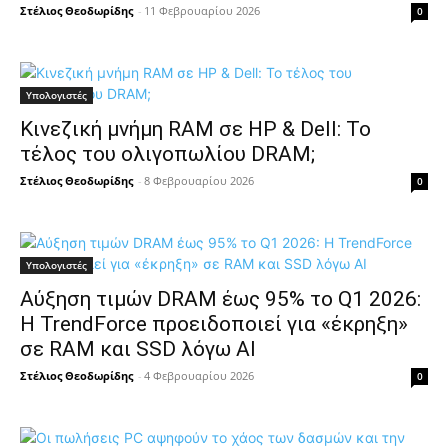
Στέλιος Θεοδωρίδης
-
11 Φεβρουαρίου 2026
0
Υπολογιστές
Κινεζική μνήμη RAM σε HP & Dell: Το
τέλος του ολιγοπωλίου DRAM;
Στέλιος Θεοδωρίδης
-
8 Φεβρουαρίου 2026
0
Υπολογιστές
Αύξηση τιμών DRAM έως 95% το Q1 2026:
Η TrendForce προειδοποιεί για «έκρηξη»
σε RAM και SSD λόγω AI
Στέλιος Θεοδωρίδης
-
4 Φεβρουαρίου 2026
0