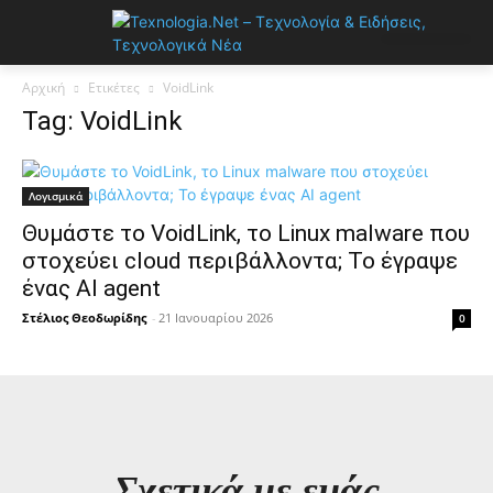
Αρχική
Ετικέτες
VoidLink
Tag: VoidLink
Λογισμικά
Θυμάστε το VoidLink, το Linux malware που
στοχεύει cloud περιβάλλοντα; Το έγραψε
ένας AI agent
Στέλιος Θεοδωρίδης
-
21 Ιανουαρίου 2026
0
Σχετικά με εμάς