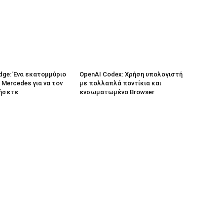
dge: Ένα εκατομμύριο
OpenAI Codex: Χρήση υπολογιστή
 Mercedes για να τον
με πολλαπλά ποντίκια και
ήσετε
ενσωματωμένο Browser