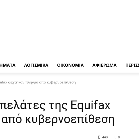
ΉΜΑΤΑ
ΛΟΓΙΣΜΙΚΆ
ΟΙΚΟΝΟΜΊΑ
ΑΦΙΈΡΩΜΑ
ΠΕΡΙΣ
uifax δέχτηκαν πλήγμα από κυβερνοεπίθεση
πελάτες της Equifax
 από κυβερνοεπίθεση
448
0