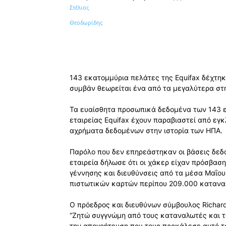
Κοινοποίηση
143 εκατομμύρια πελάτες της Equifax δέχτη
συμβάν θεωρείται ένα από τα μεγαλύτερα στη
Τα ευαίσθητα προσωπικά δεδομένα των 143 
εταιρείας Equifax έχουν παραβιαστεί από εγ
αχρήματα δεδομένων στην ιστορία των ΗΠΑ.
Παρόλο που δεν επηρεάστηκαν οι βάσεις δε
εταιρεία δήλωσε ότι οι χάκερ είχαν πρόσβασ
γέννησης και διευθύνσεις από τα μέσα Μαΐου μ
πιστωτικών καρτών περίπου 209.000 καταν
Ο πρόεδρος και διευθύνων σύμβουλος Richard
“Ζητώ συγγνώμη από τους καταναλωτές και το
την απογοήτευση που τους προκάλεσε αυτό τ