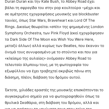
Duran Duran και την Kate Bush, το Abbey Road έχει
βάλει τη σφραγίδα του στην pop κουλτούρα –μέχρι και
σε αμέτρητες ηχογραφήσεις μουσικής για blockbuster
ταινίες, όπως Star Wars, Braveheart και Lord Of The
Rings. Δικαίως θεωρείται «σπίτι» της φημισμένης London
Symphony Orchestra, των Pink Floyd (εκεί ηχογράφησαν
τα Dark Side Of The Moon και Wish You Were Here,
μεταξύ άλλων) αλλά κυρίως των Beatles, που έκαναν το
όνομά τους συνυφασμένο με το στούντιο και που για
«κλείσιμο της αυλαίας» ονόμασαν Abbey Road το
τελευταίο άλμπουμ τους, με τη φωτογραφία του
εξωφύλλου να έχει τραβηχτεί ακριβώς πάνω στη
διάσημη, πλέον, διάβαση του δρόμου αυτού.
Έκτοτε, χιλιάδες εραστές της μουσικής επισκέπτονται το
συγκεκριμένο σημείο για να φωτογραφηθούν όπως τα
θρυλικά Σκαθάρια, στη διάβαση του δρόμου, αλλά και
για να αφήσουν τα μηνύματα τους στον τοίχο της