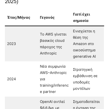
2025)
Γιατί έχει
Έτος/Μήνας
Γεγονός
σημασία
Ενισχύεται η
Το AWS γίνεται
θέση της
βασικός cloud
2023
Amazon στο
πάροχος της
οικοσύστημα
Anthropic
generative AI
Νέα συμφωνία
Στρατηγική
AWS–Anthropic
εμβάθυνση σε
2024
για
υποδομές
training/inferenc
μοντέλων
e partner
OpenAI αντλεί
Σηματοδοτείται
$6,6 δισ. με
η ένταση της