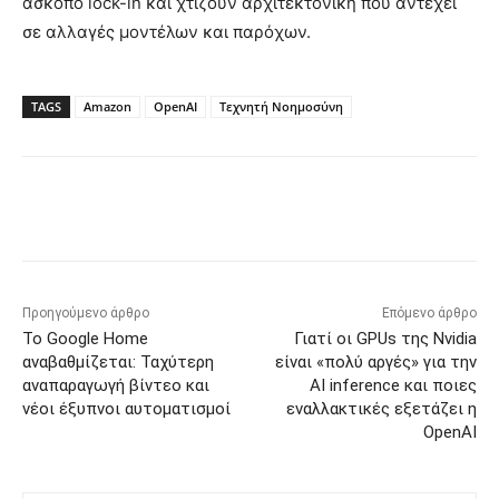
άσκοπο lock-in και χτίζουν αρχιτεκτονική που αντέχει
σε αλλαγές μοντέλων και παρόχων.
TAGS
Amazon
OpenAI
Τεχνητή Νοημοσύνη
Προηγούμενο άρθρο
Επόμενο άρθρο
Το Google Home
Γιατί οι GPUs της Nvidia
αναβαθμίζεται: Ταχύτερη
είναι «πολύ αργές» για την
αναπαραγωγή βίντεο και
AI inference και ποιες
νέοι έξυπνοι αυτοματισμοί
εναλλακτικές εξετάζει η
OpenAI