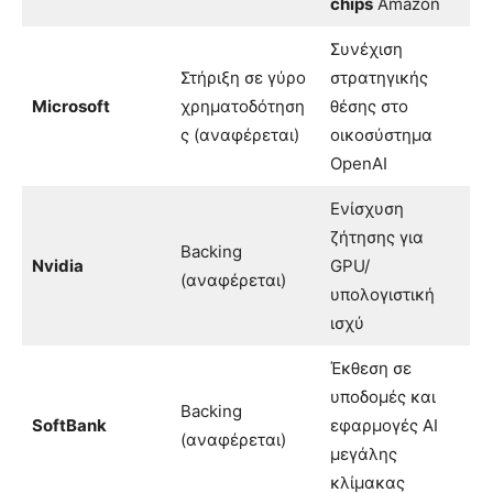
chips
Amazon
Συνέχιση
Στήριξη σε γύρο
στρατηγικής
Microsoft
χρηματοδότηση
θέσης στο
ς (αναφέρεται)
οικοσύστημα
OpenAI
Ενίσχυση
ζήτησης για
Backing
Nvidia
GPU/
(αναφέρεται)
υπολογιστική
ισχύ
Έκθεση σε
υποδομές και
Backing
SoftBank
εφαρμογές AI
(αναφέρεται)
μεγάλης
κλίμακας