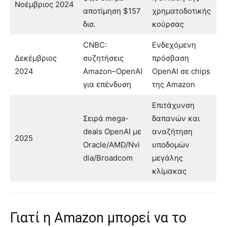
Νοέμβριος 2024
αποτίμηση $157
χρηματοδοτικής
δισ.
κούρσας
CNBC:
Ενδεχόμενη
Δεκέμβριος
συζητήσεις
πρόσβαση
2024
Amazon–OpenAI
OpenAI σε chips
για επένδυση
της Amazon
Επιτάχυνση
Σειρά mega-
δαπανών και
deals OpenAI με
αναζήτηση
2025
Oracle/AMD/Nvi
υποδομών
dia/Broadcom
μεγάλης
κλίμακας
Γιατί η Amazon μπορεί να το