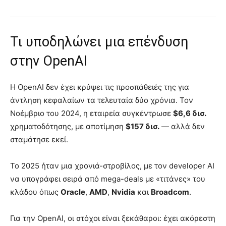
Τι υποδηλώνει μια επένδυση
στην OpenAI
Η OpenAI δεν έχει κρύψει τις προσπάθειές της για
άντληση κεφαλαίων τα τελευταία δύο χρόνια. Τον
Νοέμβριο του 2024, η εταιρεία συγκέντρωσε
$6,6 δισ.
χρηματοδότησης, με αποτίμηση
$157 δισ.
— αλλά δεν
σταμάτησε εκεί.
Το 2025 ήταν μια χρονιά-στροβίλος, με τον developer AI
να υπογράφει σειρά από mega-deals με «τιτάνες» του
κλάδου όπως
Oracle
,
AMD
,
Nvidia
και
Broadcom
.
Για την OpenAI, οι στόχοι είναι ξεκάθαροι: έχει ακόρεστη