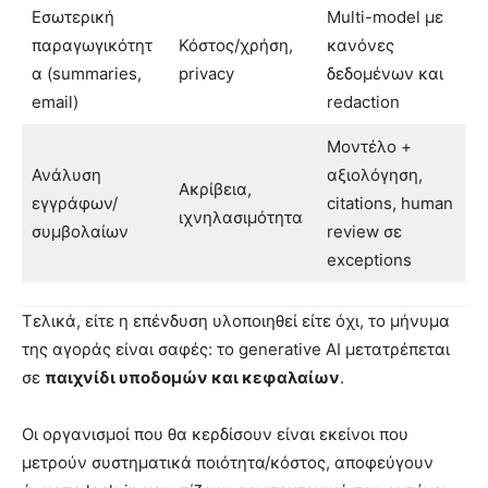
Εσωτερική
Multi-model με
παραγωγικότητ
Κόστος/χρήση,
κανόνες
α (summaries,
privacy
δεδομένων και
email)
redaction
Μοντέλο +
Ανάλυση
αξιολόγηση,
Ακρίβεια,
εγγράφων/
citations, human
ιχνηλασιμότητα
συμβολαίων
review σε
exceptions
Τελικά, είτε η επένδυση υλοποιηθεί είτε όχι, το μήνυμα
της αγοράς είναι σαφές: το generative AI μετατρέπεται
σε
παιχνίδι υποδομών και κεφαλαίων
.
Οι οργανισμοί που θα κερδίσουν είναι εκείνοι που
μετρούν συστηματικά ποιότητα/κόστος, αποφεύγουν