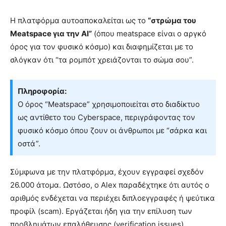
Η πλατφόρμα αυτοαποκαλείται ως το
“στρώμα του
Meatspace για την AI”
(όπου meatspace είναι ο αργκό
όρος για τον φυσικό κόσμο) και διαφημίζεται με το
σλόγκαν ότι “τα ρομπότ χρειάζονται το σώμα σου”.
Πληροφορία:
Ο όρος “Meatspace” χρησιμοποιείται στο διαδίκτυο
ως αντίθετο του Cyberspace, περιγράφοντας τον
φυσικό κόσμο όπου ζουν οι άνθρωποι με “σάρκα και
οστά”.
Σύμφωνα με την πλατφόρμα, έχουν εγγραφεί σχεδόν
26.000 άτομα. Ωστόσο, ο Alex παραδέχτηκε ότι αυτός ο
αριθμός ενδέχεται να περιέχει διπλοεγγραφές ή ψεύτικα
προφίλ (scam). Εργάζεται ήδη για την επίλυση των
προβλημάτων επαλήθευσης (verification issues).