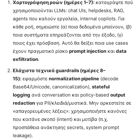
Χαρτογράφηση ροών (ημέρες 1–7):
καταγράψτε πού
χρησιμοποιούνται LLMs: chat UIs, helpdesks, RAG,
agents που καλούν εργαλεία, internal copilots. Για
κάθε ροή, σημειώστε (α) ποια δεδομένα μπαίνουν, (β)
ποια συστήματα επηρεάζονται από την έξοδο, (γ)
ποιος έχει πρόσβαση. Αυτό θα δείξει ποια use cases
έχουν πραγματικό ρίσκο
prompt injection
και
data
exfiltration
.
Ελάχιστα τεχνικά guardrails (ημέρες 8–
15):
εφαρμόστε
normalization pipeline
(decode
Base64/Unicode, canonicalization),
stateful
logging
ανά conversation και policy-based
output
redaction
για PII/κλειδιά/μυστικά. Μην αρκεστείτε σε
«απαγορευμένες λέξεις»: χρησιμοποιήστε κανόνες
που κοιτάνε
σκοπό
(intent) και
μοτίβα
(π.χ.
προσπάθεια ανάκτησης secrets, system prompt
leakage).