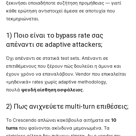
ξεκινήσει οποιαδήποτε συζήτηση προμήθειας — γιατί
κάθε ερώτηση αντιστοιχεί άμεσα σε αποτυχία που
τεκμηριώνεται.
1) Ποιο είναι το bypass rate σας
απέναντι σε adaptive attackers;
Όχι απέναντι σε στατικά test sets. Απέναντι σε
επιτιθέμενους που ξέρουν πώς δουλεύει η άμυνα και
έχουν χρόνο να επαναλάβουν. Vendor που επικαλείται
«μηδενικά» rates χωρίς adaptive methodology,
πουλά
ψευδή αίσθηση ασφάλειας
.
2) Πως ανιχνεύετε multi-turn επιθέσεις;
Το Crescendo απλώνει κακόβουλα αιτήματα σε
10
turns
που φαίνονται ακίνδυνα μεμονωμένα. Τα
stateless φίλτρα δεν πιάνουν τίποτα. Αν ο vendor πει