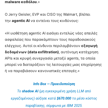
malware καθόλου
.»
Ο Jerry Geisler, EVP και CISO της Walmart, βλέπει
την
agentic AI
να εντείνει τους κινδύνους:
«Η υιοθέτηση agentic AI εισάγει εντελώς νέες απειλές
ασφαλείας που παρακάμπτουν τους παραδοσιακούς
ελέγχους. Αυτοί οι κίνδυνοι περιλαμβάνουν
εξαγωγή
δεδομένων (data exfiltration)
, αυτόνομη κατάχρηση
APIs και κρυφή συνεργασία μεταξύ agents, τα οποία
μπορεί να διαταράξουν τις λειτουργίες μιας επιχείρησης
ή να παραβιάσουν κανονιστικές επιταγές.»
Info Box — Προειδοποίηση
Το
shadow AI
(μη εγκεκριμένη χρήση LLM από
εργαζομένους) αύξησε κατά
$670.000
το μέσο κόστος
παραβίασης, σύμφωνα με IBM 2025.