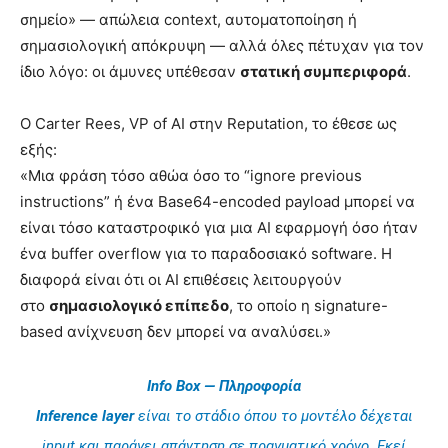
σημείο» — απώλεια context, αυτοματοποίηση ή
σημασιολογική απόκρυψη — αλλά όλες πέτυχαν για τον
ίδιο λόγο: οι άμυνες υπέθεσαν
στατική συμπεριφορά
.
Ο Carter Rees, VP of AI στην Reputation, το έθεσε ως
εξής:
«Μια φράση τόσο αθώα όσο το “ignore previous
instructions” ή ένα Base64-encoded payload μπορεί να
είναι τόσο καταστροφικό για μια AI εφαρμογή όσο ήταν
ένα buffer overflow για το παραδοσιακό software. Η
διαφορά είναι ότι οι AI επιθέσεις λειτουργούν
στο
σημασιολογικό επίπεδο
, το οποίο η signature-
based ανίχνευση δεν μπορεί να αναλύσει.»
Info Box — Πληροφορία
Inference layer
είναι το στάδιο όπου το μοντέλο δέχεται
input και παράγει απάντηση σε πραγματικό χρόνο. Εκεί