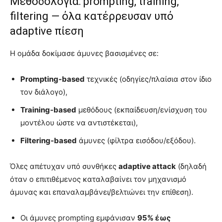
Μεθοδολογία: prompting, training,
filtering — όλα κατέρρευσαν υπό
adaptive πίεση
Η ομάδα δοκίμασε άμυνες βασισμένες σε:
Prompting-based
τεχνικές (οδηγίες/πλαίσια στον ίδιο
τον διάλογο),
Training-based
μεθόδους (εκπαίδευση/ενίσχυση του
μοντέλου ώστε να αντιστέκεται),
Filtering-based
άμυνες (φίλτρα εισόδου/εξόδου).
Όλες απέτυχαν υπό συνθήκες
adaptive attack
(δηλαδή
όταν ο επιτιθέμενος καταλαβαίνει τον μηχανισμό
άμυνας και επαναλαμβάνει/βελτιώνει την επίθεση).
Οι άμυνες prompting εμφάνισαν
95% έως