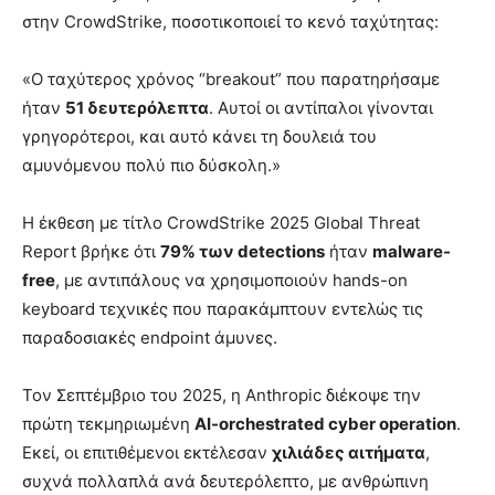
στην CrowdStrike, ποσοτικοποιεί το κενό ταχύτητας:
«Ο ταχύτερος χρόνος “breakout” που παρατηρήσαμε
ήταν
51 δευτερόλεπτα
. Αυτοί οι αντίπαλοι γίνονται
γρηγορότεροι, και αυτό κάνει τη δουλειά του
αμυνόμενου πολύ πιο δύσκολη.»
Η έκθεση με τίτλο CrowdStrike 2025 Global Threat
Report βρήκε ότι
79% των detections
ήταν
malware-
free
, με αντιπάλους να χρησιμοποιούν hands-on
keyboard τεχνικές που παρακάμπτουν εντελώς τις
παραδοσιακές endpoint άμυνες.
Τον Σεπτέμβριο του 2025, η Anthropic διέκοψε την
πρώτη τεκμηριωμένη
AI-orchestrated cyber operation
.
Εκεί, οι επιτιθέμενοι εκτέλεσαν
χιλιάδες αιτήματα
,
συχνά πολλαπλά ανά δευτερόλεπτο, με ανθρώπινη