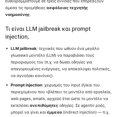
ευθυγραμμιστούμε σε τρεις έννοιες που επηρεάζουν
άμεσα τις προμήθειες
ασφάλειας τεχνητής
νοημοσύνης
.
Τι είναι LLM jailbreak και prompt
injection;
LLM jailbreak
: τεχνικές που ωθούν ένα μεγάλο
γλωσσικό μοντέλο (LLM) να παραβιάσει τους
περιορισμούς του (π.χ. να δώσει οδηγίες για
απαγορευμένες ενέργειες, να αποκαλύψει πολιτικές,
να αγνοήσει κανόνες).
Prompt injection
: χειρισμός του input (ή/και του
περιεχομένου που «βλέπει» το μοντέλο από εργαλεία,
web pages, emails, αρχεία) έτσι ώστε το μοντέλο να
εκτελέσει
ανεπιθύμητες
οδηγίες. Σε agentic ροές,
μπορεί να γίνει και
έμμεσο
(indirect injection) — π.χ.