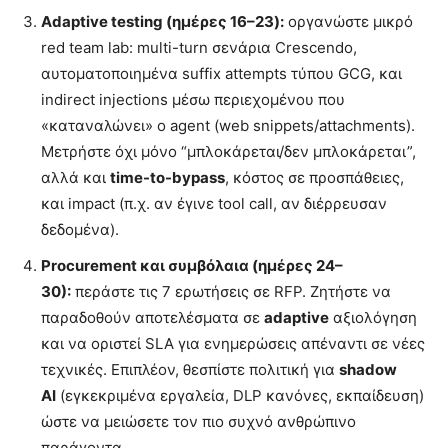
Adaptive testing (ημέρες 16–23):
οργανώστε μικρό
red team lab: multi-turn σενάρια Crescendo,
αυτοματοποιημένα suffix attempts τύπου GCG, και
indirect injections μέσω περιεχομένου που
«καταναλώνει» ο agent (web snippets/attachments).
Μετρήστε όχι μόνο “μπλοκάρεται/δεν μπλοκάρεται”,
αλλά και
time-to-bypass
, κόστος σε προσπάθειες,
και impact (π.χ. αν έγινε tool call, αν διέρρευσαν
δεδομένα).
Procurement και συμβόλαια (ημέρες 24–
30):
περάστε τις 7 ερωτήσεις σε RFP. Ζητήστε να
παραδοθούν αποτελέσματα σε
adaptive
αξιολόγηση
και να οριστεί SLA για ενημερώσεις απέναντι σε νέες
τεχνικές. Επιπλέον, θεσπίστε πολιτική για
shadow
AI
(εγκεκριμένα εργαλεία, DLP κανόνες, εκπαίδευση)
ώστε να μειώσετε τον πιο συχνό ανθρώπινο
παράγοντα.