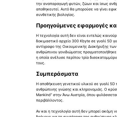
την αναπαραγωγή φυτών, ζώων και ίσως ανθρ
αποθηκευτεί. Αυτό θα μπορούσε να γίνει εφικ
συνθετικής βιολογίας.
Προηγούμενες εφαρμογές κα
Η τεχνολογία αυτή δεν είναι εντελώς καινού
δοκιμαστικό αρχείο 300 Kbyte σε γυαλί 5D γ
αντίγραφο της Οικουμενικής Διακήρυξης τω
ανθρώπινου γονιδιώματος πραγματοποιήθηκε σ
η οποία ανέλυσε περίπου τρία δισεκατομμύρι
τους.
Συμπεράσματα
Η αποθήκευση γενετικού υλικού σε γυαλί 5D π
ανθρώπινης γνώσης και κληρονομιάς. Ο κρύστ
Mankind” στην Άνω Αυστρία, όπου φυλάσσετα
περιβάλλοντος.
Αν και η τεχνολογία αυτή δεν μπορεί ακόμη ν
δρόμους για τη συντήρηση της ανθρώπινης κ