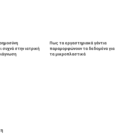
νοημοσύνη
Πως τα εργαστηριακά γάντια
 συχνά στην ιατρική
παραμορφώνουν τα δεδομένα για
διάγνωση
τα μικροπλαστικά
τη