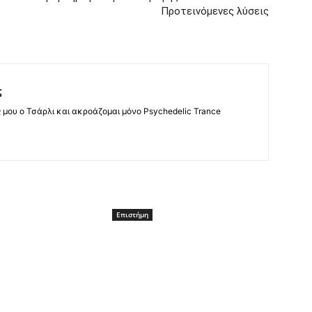
Προτεινόμενες λύσεις
ς
ς μου ο Τσάρλι και ακροάζομαι μόνο Psychedelic Trance
Επιστήμη