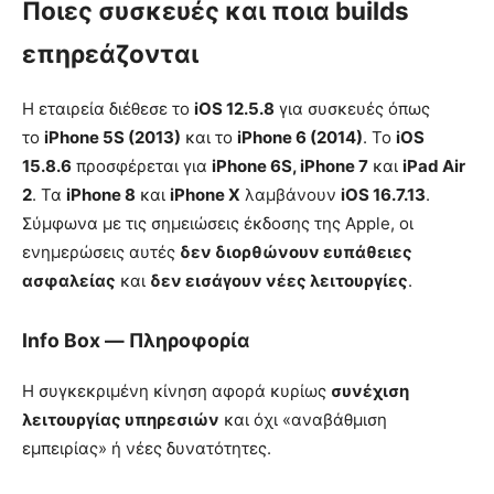
Ποιες συσκευές και ποια builds
επηρεάζονται
Η εταιρεία διέθεσε το
iOS 12.5.8
για συσκευές όπως
το
iPhone 5S (2013)
και το
iPhone 6 (2014)
. Το
iOS
15.8.6
προσφέρεται για
iPhone 6S, iPhone 7
και
iPad Air
2
. Τα
iPhone 8
και
iPhone X
λαμβάνουν
iOS 16.7.13
.
Σύμφωνα με τις σημειώσεις έκδοσης της Apple, οι
ενημερώσεις αυτές
δεν διορθώνουν ευπάθειες
ασφαλείας
και
δεν εισάγουν νέες λειτουργίες
.
Info Box — Πληροφορία
Η συγκεκριμένη κίνηση αφορά κυρίως
συνέχιση
λειτουργίας υπηρεσιών
και όχι «αναβάθμιση
εμπειρίας» ή νέες δυνατότητες.