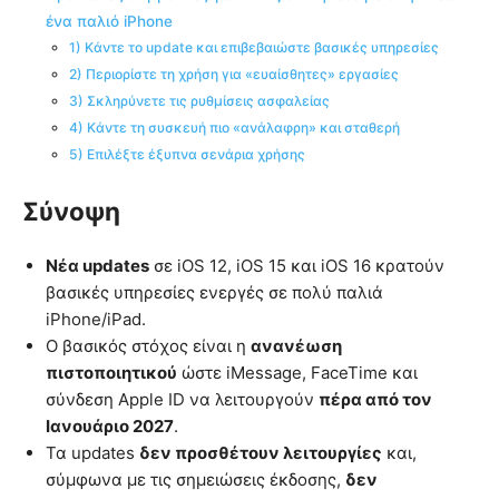
ένα παλιό iPhone
1) Κάντε το update και επιβεβαιώστε βασικές υπηρεσίες
2) Περιορίστε τη χρήση για «ευαίσθητες» εργασίες
3) Σκληρύνετε τις ρυθμίσεις ασφαλείας
4) Κάντε τη συσκευή πιο «ανάλαφρη» και σταθερή
5) Επιλέξτε έξυπνα σενάρια χρήσης
Σύνοψη
Νέα updates
σε iOS 12, iOS 15 και iOS 16 κρατούν
βασικές υπηρεσίες ενεργές σε πολύ παλιά
iPhone/iPad.
Ο βασικός στόχος είναι η
ανανέωση
πιστοποιητικού
ώστε iMessage, FaceTime και
σύνδεση Apple ID να λειτουργούν
πέρα από τον
Ιανουάριο 2027
.
Τα updates
δεν προσθέτουν λειτουργίες
και,
σύμφωνα με τις σημειώσεις έκδοσης,
δεν