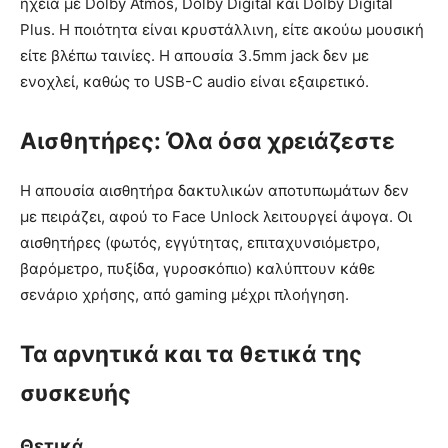
ηχεία με Dolby Atmos, Dolby Digital και Dolby Digital
Plus. Η ποιότητα είναι κρυστάλλινη, είτε ακούω μουσική
είτε βλέπω ταινίες. Η απουσία 3.5mm jack δεν με
ενοχλεί, καθώς το USB-C audio είναι εξαιρετικό.
Αισθητήρες: Όλα όσα χρειάζεστε
Η απουσία αισθητήρα δακτυλικών αποτυπωμάτων δεν
με πειράζει, αφού το Face Unlock λειτουργεί άψογα. Οι
αισθητήρες (φωτός, εγγύτητας, επιταχυνσιόμετρο,
βαρόμετρο, πυξίδα, γυροσκόπιο) καλύπτουν κάθε
σενάριο χρήσης, από gaming μέχρι πλοήγηση.
Τα αρνητικά και τα θετικά της
συσκευής
Θετικά