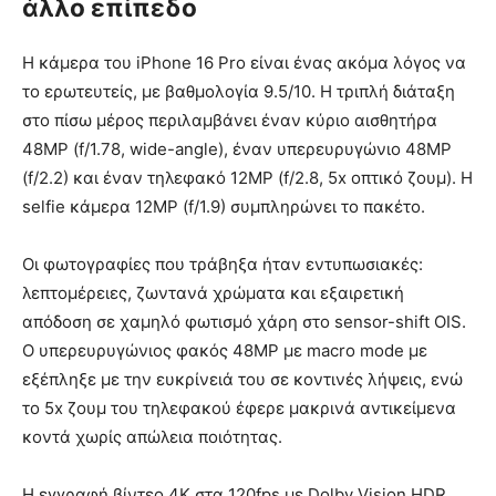
άλλο επίπεδο
Η κάμερα του iPhone 16 Pro είναι ένας ακόμα λόγος να
το ερωτευτείς, με βαθμολογία 9.5/10. Η τριπλή διάταξη
στο πίσω μέρος περιλαμβάνει έναν κύριο αισθητήρα
48MP (f/1.78, wide-angle), έναν υπερευρυγώνιο 48MP
(f/2.2) και έναν τηλεφακό 12MP (f/2.8, 5x οπτικό ζουμ). Η
selfie κάμερα 12MP (f/1.9) συμπληρώνει το πακέτο.
Οι φωτογραφίες που τράβηξα ήταν εντυπωσιακές:
λεπτομέρειες, ζωντανά χρώματα και εξαιρετική
απόδοση σε χαμηλό φωτισμό χάρη στο sensor-shift OIS.
Ο υπερευρυγώνιος φακός 48MP με macro mode με
εξέπληξε με την ευκρίνειά του σε κοντινές λήψεις, ενώ
το 5x ζουμ του τηλεφακού έφερε μακρινά αντικείμενα
κοντά χωρίς απώλεια ποιότητας.
Η εγγραφή βίντεο 4K στα 120fps με Dolby Vision HDR