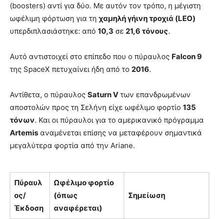
(boosters) αντί για δύο. Με αυτόν τον τρόπο, η μέγιστη
ωφέλιμη φόρτωση για τη
χαμηλή γήινη τροχιά (LEO)
υπερδιπλασιάστηκε: από
10,3
σε
21,6 τόνους
.
Αυτό αντιστοιχεί στο επίπεδο που ο πύραυλος
Falcon 9
της SpaceX πετυχαίνει ήδη από το
2016
.
Αντίθετα, ο πύραυλος
Saturn V
των επανδρωμένων
αποστολών προς τη Σελήνη είχε ωφέλιμο φορτίο
135
τόνων
. Και οι πύραυλοι για το αμερικανικό πρόγραμμα
Artemis
αναμένεται επίσης να μεταφέρουν σημαντικά
μεγαλύτερα φορτία από την Ariane.
Πύραυλ
Ωφέλιμο φορτίο
ος/
(όπως
Σημείωση
Έκδοση
αναφέρεται)