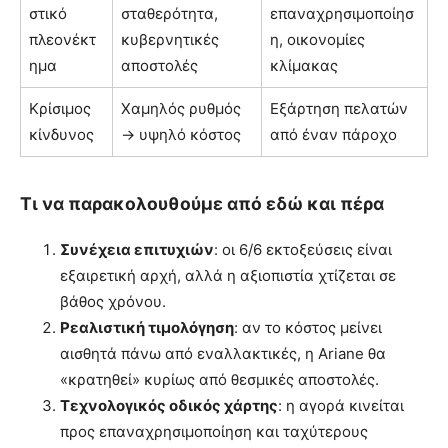
στικό
σταθερότητα,
επαναχρησιμοποίησ
πλεονέκτ
κυβερνητικές
η, οικονομίες
ημα
αποστολές
κλίμακας
Κρίσιμος
Χαμηλός ρυθμός
Εξάρτηση πελατών
κίνδυνος
→ υψηλό κόστος
από έναν πάροχο
Τι να παρακολουθούμε από εδώ και πέρα
Συνέχεια επιτυχιών
: οι 6/6 εκτοξεύσεις είναι
εξαιρετική αρχή, αλλά η αξιοπιστία χτίζεται σε
βάθος χρόνου.
Ρεαλιστική τιμολόγηση
: αν το κόστος μείνει
αισθητά πάνω από εναλλακτικές, η Ariane θα
«κρατηθεί» κυρίως από θεσμικές αποστολές.
Τεχνολογικός οδικός χάρτης
: η αγορά κινείται
προς επαναχρησιμοποίηση και ταχύτερους