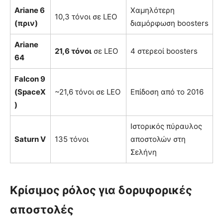
Ariane 6
Χαμηλότερη
10,3 τόνοι σε LEO
(πριν)
διαμόρφωση boosters
Ariane
21,6 τόνοι
σε LEO
4 στερεοί boosters
64
Falcon 9
(SpaceX
~21,6 τόνοι σε LEO
Επίδοση από το 2016
)
Ιστορικός πύραυλος
Saturn V
135 τόνοι
αποστολών στη
Σελήνη
Κρίσιμος ρόλος για δορυφορικές
αποστολές