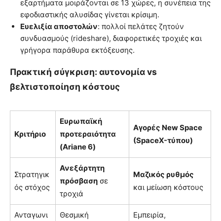
εξαρτήματα μοιράζονται σε 13 χώρες, η συνέπεια της
εφοδιαστικής αλυσίδας γίνεται κρίσιμη.
Ευελιξία αποστολών
: πολλοί πελάτες ζητούν
συνδυασμούς (rideshare), διαφορετικές τροχιές και
γρήγορα παράθυρα εκτόξευσης.
Πρακτική σύγκριση: αυτονομία vs
βελτιστοποίηση κόστους
Ευρωπαϊκή
Αγορές New Space
Κριτήριο
προτεραιότητα
(SpaceX-τύπου)
(Ariane 6)
Ανεξάρτητη
Στρατηγικ
Μαζικός ρυθμός
πρόσβαση
σε
ός στόχος
και μείωση κόστους
τροχιά
Ανταγωνι
Θεσμική
Εμπειρία,