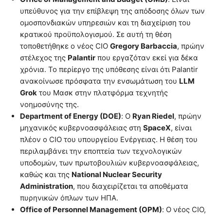
υπεύθυνος για την επίβλεψη της απόδοσης όλων των
ομοσπονδιακών υπηρεσιών και τη διαχείριση του
κρατικού προϋπολογισμού. Σε αυτή τη θέση
τοποθετήθηκε ο νέος CIO
Gregory Barbaccia
, πρώην
στέλεχος της
Palantir
που εργαζόταν εκεί για δέκα
χρόνια. Το περίεργο της υπόθεσης είναι ότι Palantir
ανακοίνωσε πρόσφατα την ενσωμάτωση του
LLM
Grok
του Μασκ στην πλατφόρμα τεχνητής
νοημοσύνης της.
Department of Energy (DOE)
: Ο
Ryan Riedel
, πρώην
μηχανικός κυβερνοασφάλειας στη
SpaceX
, είναι
πλέον ο CIO του υπουργείου Ενέργειας. Η θέση του
περιλαμβάνει την εποπτεία των τεχνολογικών
υποδομών, των πρωτοβουλιών κυβερνοασφάλειας,
καθώς και της
National Nuclear Security
Administration
, που διαχειρίζεται τα αποθέματα
πυρηνικών όπλων των ΗΠΑ.
Office of Personnel Management (OPM)
: Ο νέος CIO,