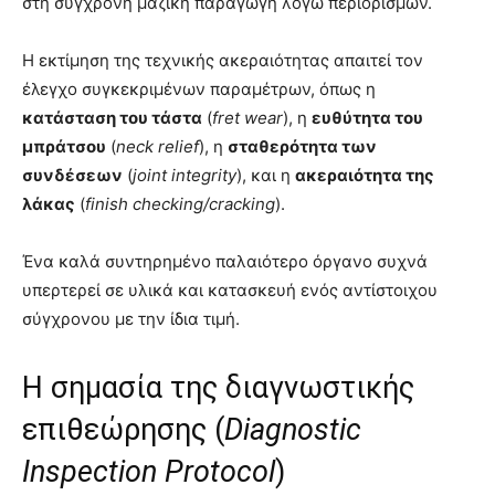
στη σύγχρονη μαζική παραγωγή λόγω περιορισμών.
Η εκτίμηση της τεχνικής ακεραιότητας απαιτεί τον
έλεγχο συγκεκριμένων παραμέτρων, όπως η
κατάσταση του τάστα
(
fret wear
), η
ευθύτητα του
μπράτσου
(
neck relief
), η
σταθερότητα των
συνδέσεων
(
joint integrity
), και η
ακεραιότητα της
λάκας
(
finish checking/cracking
).
Ένα καλά συντηρημένο παλαιότερο όργανο συχνά
υπερτερεί σε υλικά και κατασκευή ενός αντίστοιχου
σύγχρονου με την ίδια τιμή.
Η σημασία της διαγνωστικής
επιθεώρησης (
Diagnostic
Inspection Protocol
)