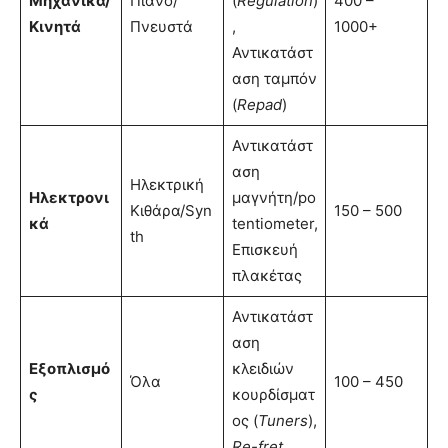
Μηχανικά/
Πιάνο/
(
Regulation
)
400 –
Κινητά
Πνευστά
,
1000+
Αντικατάστ
αση ταμπόν
(
Repad
)
Αντικατάστ
αση
Ηλεκτρική
Ηλεκτρονι
μαγνήτη/po
Κιθάρα/Syn
150 – 500
κά
tentiometer,
th
Επισκευή
πλακέτας
Αντικατάστ
αση
Εξοπλισμό
κλειδιών
Όλα
100 – 450
ς
κουρδίσματ
ος (
Tuners
),
Re-fret