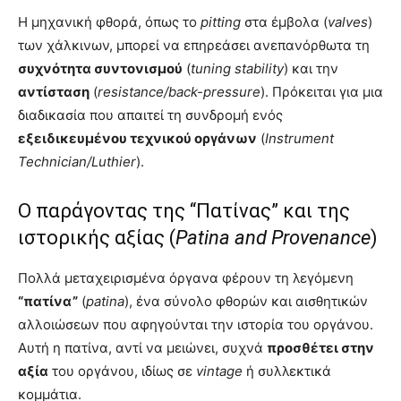
Η μηχανική φθορά, όπως το
pitting
στα έμβολα (
valves
)
των χάλκινων, μπορεί να επηρεάσει ανεπανόρθωτα τη
συχνότητα συντονισμού
(
tuning stability
) και την
αντίσταση
(
resistance/back-pressure
). Πρόκειται για μια
διαδικασία που απαιτεί τη συνδρομή ενός
εξειδικευμένου τεχνικού οργάνων
(
Instrument
Technician/Luthier
).
Ο παράγοντας της “Πατίνας” και της
ιστορικής αξίας (
Patina and Provenance
)
Πολλά μεταχειρισμένα όργανα φέρουν τη λεγόμενη
“πατίνα”
(
patina
), ένα σύνολο φθορών και αισθητικών
αλλοιώσεων που αφηγούνται την ιστορία του οργάνου.
Αυτή η πατίνα, αντί να μειώνει, συχνά
προσθέτει στην
αξία
του οργάνου, ιδίως σε
vintage
ή συλλεκτικά
κομμάτια.