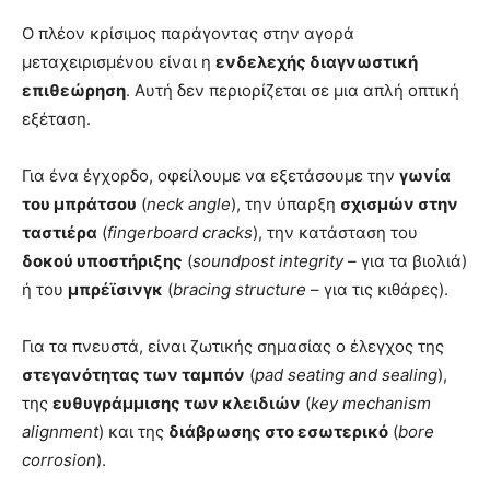
Ο πλέον κρίσιμος παράγοντας στην αγορά
μεταχειρισμένου είναι η
ενδελεχής διαγνωστική
επιθεώρηση
. Αυτή δεν περιορίζεται σε μια απλή οπτική
εξέταση.
Για ένα έγχορδο, οφείλουμε να εξετάσουμε την
γωνία
του μπράτσου
(
neck angle
), την ύπαρξη
σχισμών στην
ταστιέρα
(
fingerboard cracks
), την κατάσταση του
δοκού υποστήριξης
(
soundpost integrity
– για τα βιολιά)
ή του
μπρέϊσινγκ
(
bracing structure
– για τις κιθάρες).
Για τα πνευστά, είναι ζωτικής σημασίας ο έλεγχος της
στεγανότητας των ταμπόν
(
pad seating and sealing
),
της
ευθυγράμμισης των κλειδιών
(
key mechanism
alignment
) και της
διάβρωσης στο εσωτερικό
(
bore
corrosion
).