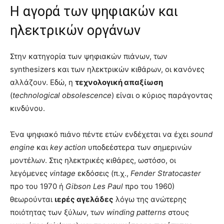
Η αγορά των ψηφιακών και
ηλεκτρικών οργάνων
Στην κατηγορία των ψηφιακών πιάνων, των
synthesizers και των ηλεκτρικών κιθάρων, οι κανόνες
αλλάζουν. Εδώ, η
τεχνολογική απαξίωση
(
technological obsolescence
) είναι ο κύριος παράγοντας
κινδύνου.
Ένα ψηφιακό πιάνο πέντε ετών ενδέχεται να έχει
sound
engine
και
key action
υποδεέστερα των σημερινών
μοντέλων. Στις ηλεκτρικές κιθάρες, ωστόσο, οι
λεγόμενες
vintage
εκδόσεις (π.χ.,
Fender Stratocaster
προ του 1970 ή
Gibson Les Paul
προ του 1960)
θεωρούνται
ιερές αγελάδες
λόγω της ανώτερης
ποιότητας των ξύλων, των
winding patterns
στους