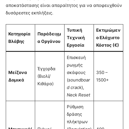
αποκατάστασης είναι απαραίτητος για να αποφευχθούν
δυσάρεστες εκπλήξεις.
Τυπική
Εκτιμώμεν
Κατηγορία
Παράδειγμ
Τεχνική
ο Ελάχιστο
Βλάβης
α Οργάνου
Εργασία
Κόστος (€)
Επισκευή
ρωγμής
Έγχορδα
Μείζονα
σκάφους
350 –
(Βιολί/
Δομικά
(
soundboar
1500+
Κιθάρα)
d crack
),
Neck Reset
Ρύθμιση
δράσης
πλήκτρων