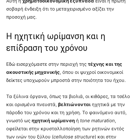
Αυτή η
χρηματοοικονομική εξυπνάδα
είναι η πρώτη
σοβαρή ένδειξη ότι το μεταχειρισμένο αξίζει την
προσοχή μας.
Η ηχητική ωρίμανση και η
επίδραση του χρόνου
Εδώ εισερχόμαστε στην περιοχή της
τέχνης και της
ακουστικής μηχανικής
, όπου οι ψυχροί οικονομικοί
δείκτες υποχωρούν μπροστά στην ποιότητα του ήχου.
Τα ξύλινα όργανα, όπως τα βιολιά, οι κιθάρες, τα τσέλο
και ορισμένα πνευστά,
βελτιώνονται
ηχητικά με την
πάροδο του χρόνου και τη χρήση. Το φαινόμενο αυτό,
γνωστό ως
ηχητική ωρίμανση
ή
tone maturation
,
οφείλεται στην κρυσταλλοποίηση των ρητινών εντός
των ινών του ξύλου (
cellulose structure
) και στην