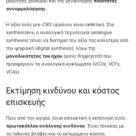
μαγνήτες (
pickups
) και της γενικότερης
ποιότητας
συναρμολόγησης
.
Η αξία ενός
pre-CBS
οργάνου είναι εκθετική. Στα
synthesizers, η αναλογική τεχνολογία (
analogue
synthesis
) τείνει να διατηρεί την αξία της καλύτερα από
την ψηφιακή (
digital synthesis
), λόγω της
μοναδικότητας του ήχου
(
sonic fingerprint
) που
προσφέρουν τα αναλογικά κυκλώματα (
VCOs, VCFs,
VCAs
).
Εκτίμηση κινδύνου και κόστος
επισκευής
Πριν από την αγορά, είναι επιτακτική η εκπόνηση ενός
πρωτοκόλλου ανάλυσης κινδύνου
. Ένας πίνακας με
τις πιθανές βλάβες και το εκτιμώμενο κόστος