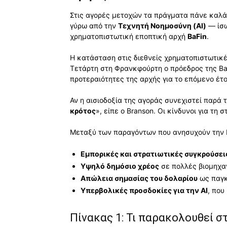
Στις αγορές μετοχών τα πράγματα πάνε καλά 
γύρω από την
Τεχνητή Νοημοσύνη (AI)
— ίσω
χρηματοπιστωτική εποπτική αρχή
BaFin
.
Η κατάσταση στις διεθνείς χρηματοπιστωτικέ
Τετάρτη στη Φρανκφούρτη ο πρόεδρος της Ba
προτεραιότητες της αρχής για το επόμενο έτο
Αν η αισιοδοξία της αγοράς συνεχιστεί παρά 
κρότος
», είπε ο Branson. Οι κίνδυνοι για τη
Μεταξύ των παραγόντων που ανησυχούν την B
Εμπορικές και στρατιωτικές συγκρούσει
Υψηλό δημόσιο χρέος
σε πολλές βιομηχα
Απώλεια σημασίας του δολαρίου
ως παγκ
Υπερβολικές προσδοκίες για την AI
, που
Πίνακας 1: Τι παρακολουθεί σ