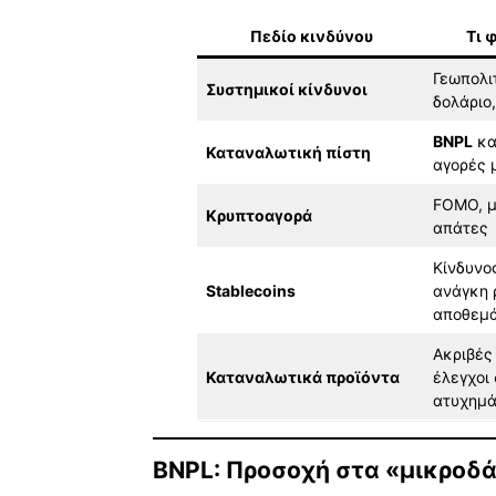
Πεδίο κινδύνου
Τι 
Γεωπολιτ
Συστημικοί κίνδυνοι
δολάριο
BNPL
κα
Καταναλωτική πίστη
αγορές 
FOMO, μ
Κρυπτοαγορά
απάτες
Κίνδυνο
Stablecoins
ανάγκη 
αποθεμ
Ακριβέ
Καταναλωτικά προϊόντα
έλεγχοι 
ατυχημ
BNPL: Προσοχή στα «μικροδ