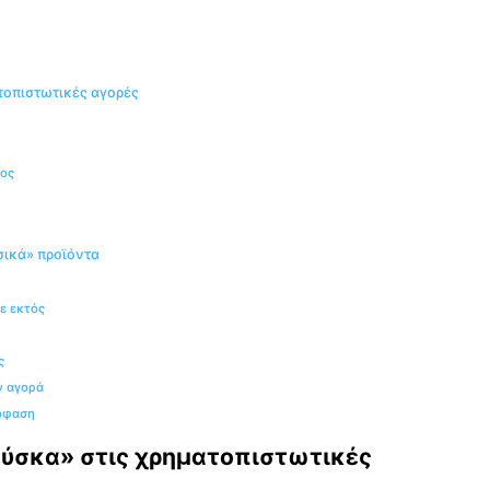
ατοπιστωτικές αγορές
έος
σικά» προϊόντα
τε εκτός
ς
ην αγορά
πόφαση
φούσκα» στις χρηματοπιστωτικές