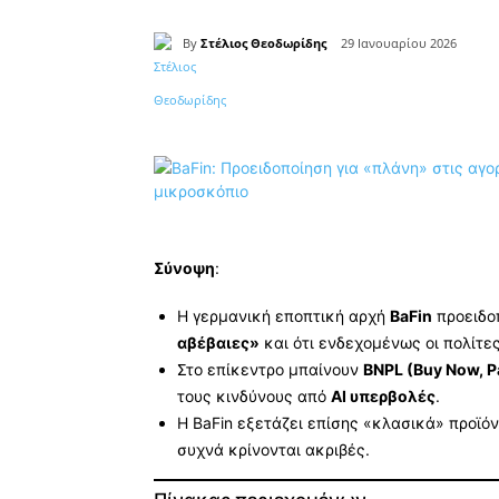
By
Στέλιος Θεοδωρίδης
29 Ιανουαρίου 2026
Κοινοποίηση
Σύνοψη
:
Η γερμανική εποπτική αρχή
BaFin
προειδοπ
αβέβαιες»
και ότι ενδεχομένως οι πολίτε
Στο επίκεντρο μπαίνουν
BNPL (Buy Now, P
τους κινδύνους από
AI υπερβολές
.
Η BaFin εξετάζει επίσης «κλασικά» προϊό
συχνά κρίνονται ακριβές.