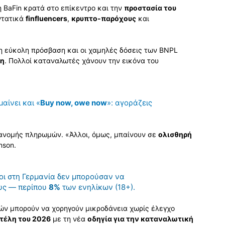
 BaFin κρατά στο επίκεντρο και την
προστασία του
εντατικά
finfluencers
,
κρυπτο-παρόχους
και
ι η εύκολη πρόσβαση και οι χαμηλές δόσεις των BNPL
ση
. Πολλοί καταναλωτές χάνουν την εικόνα του
μαίνει και «
Buy now, owe now
»: αγοράζεις
τανομής πληρωμών. «Άλλοι, όμως, μπαίνουν σε
ολισθηρή
nson.
ι στη Γερμανία δεν μπορούσαν να
υς — περίπου
8%
των ενηλίκων (18+).
ών μπορούν να χορηγούν μικροδάνεια χωρίς έλεγχο
 τέλη του 2026
με τη νέα
οδηγία για την καταναλωτική