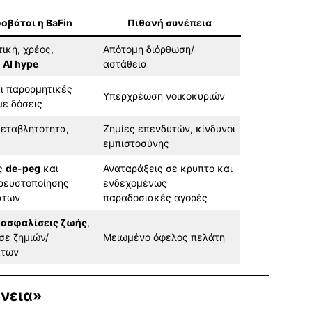
φοβάται η BaFin
Πιθανή συνέπεια
ική, χρέος,
Απότομη διόρθωση/
,
AI hype
αστάθεια
ι παρορμητικές
Υπερχρέωση νοικοκυριών
με δόσεις
εταβλητότητα,
Ζημίες επενδυτών, κίνδυνοι
εμπιστοσύνης
ς
de-peg
και
Αναταράξεις σε κρυπτο και
ρευστοποίησης
ενδεχομένως
άτων
παραδοσιακές αγορές
ς
ασφαλίσεις ζωής
,
σε ζημιών/
Μειωμένο όφελος πελάτη
άτων
άνεια»