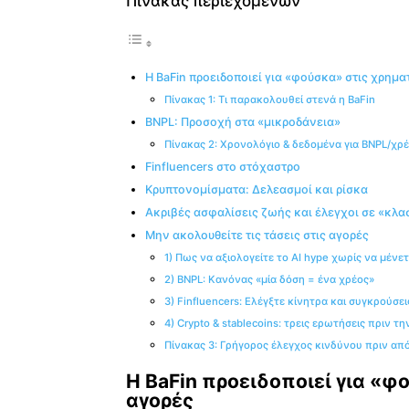
Πίνακας περιεχομένων
Η BaFin προειδοποιεί για «φούσκα» στις χρημ
Πίνακας 1: Τι παρακολουθεί στενά η BaFin
BNPL: Προσοχή στα «μικροδάνεια»
Πίνακας 2: Χρονολόγιο & δεδομένα για BNPL/χρ
Finfluencers στο στόχαστρο
Κρυπτονομίσματα: Δελεασμοί και ρίσκα
Ακριβές ασφαλίσεις ζωής και έλεγχοι σε «κλα
Μην ακολουθείτε τις τάσεις στις αγορές
1) Πως να αξιολογείτε το AI hype χωρίς να μένε
2) BNPL: Κανόνας «μία δόση = ένα χρέος»
3) Finfluencers: Ελέγξτε κίνητρα και συγκρούσει
4) Crypto & stablecoins: τρεις ερωτήσεις πριν τ
Πίνακας 3: Γρήγορος έλεγχος κινδύνου πριν α
Η BaFin προειδοποιεί για «
αγορές