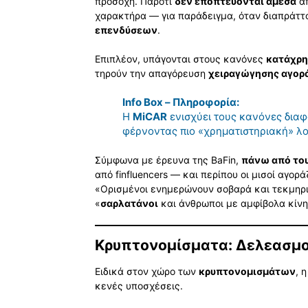
προσοχή. Παρότι
δεν εποπτεύονται άμεσα
απ
χαρακτήρα — για παράδειγμα, όταν διαπράτ
επενδύσεων
.
Επιπλέον, υπάγονται στους κανόνες
κατάχρη
τηρούν την απαγόρευση
χειραγώγησης αγορ
Info Box – Πληροφορία:
Η
MiCAR
ενισχύει τους κανόνες διαφ
φέρνοντας πιο «χρηματιστηριακή» λο
Σύμφωνα με έρευνα της BaFin,
πάνω από του
από finfluencers — και περίπου οι μισοί αγορ
«Ορισμένοι ενημερώνουν σοβαρά και τεκμηριω
«
σαρλατάνοι
και άνθρωποι με αμφίβολα κίνη
Κρυπτονομίσματα: Δελεασμοί
Ειδικά στον χώρο των
κρυπτονομισμάτων
, 
κενές υποσχέσεις.