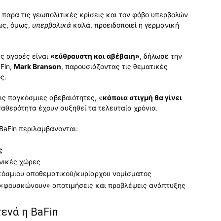
παρά τις γεωπολιτικές κρίσεις και τον φόβο υπερβολών
ς, όμως,
υπερβολικά
καλά, προειδοποιεί η γερμανική
ς αγορές είναι
«εύθραυστη και αβέβαιη»
, δήλωσε την
Fin,
Mark Branson
, παρουσιάζοντας τις θεματικές
ς.
τις παγκόσμιες αβεβαιότητες, «
κάποια στιγμή θα γίνει
 σταθερότητα έχουν αυξηθεί τα τελευταία χρόνια.
aFin περιλαμβάνονται:
ς
νικές χώρες
όσμιου αποθεματικού/κυρίαρχου νομίσματος
 «φουσκώνουν» αποτιμήσεις και προβλέψεις ανάπτυξης
τενά η BaFin