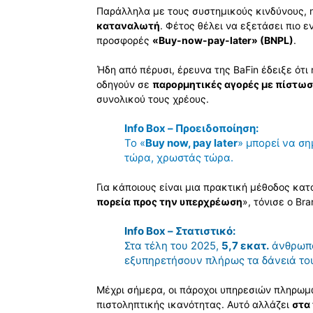
Παράλληλα με τους συστημικούς κινδύνους, η
καταναλωτή
. Φέτος θέλει να εξετάσει πιο 
προσφορές
«Buy-now-pay-later» (BNPL)
.
Ήδη από πέρυσι, έρευνα της BaFin έδειξε ότ
οδηγούν σε
παρορμητικές αγορές με πίστω
συνολικού τους χρέους.
Info Box – Προειδοποίηση:
Το «
Buy now, pay later
» μπορεί να ση
τώρα, χρωστάς τώρα.
Για κάποιους είναι μια πρακτική μέθοδος κα
πορεία προς την υπερχρέωση
», τόνισε ο Bra
Info Box – Στατιστικό:
Στα τέλη του 2025,
5,7 εκατ.
άνθρωπο
εξυπηρετήσουν πλήρως τα δάνειά το
Μέχρι σήμερα, οι πάροχοι υπηρεσιών πληρωμ
πιστοληπτικής ικανότητας. Αυτό αλλάζει
στα