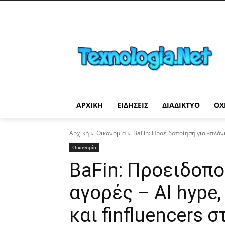
ΑΡΧΙΚΉ
ΕΙΔΉΣΕΙΣ
ΔΙΑΔΊΚΤΥΟ
ΟΧ
Αρχική
Οικονομία
BaFin: Προειδοποίηση για «πλάνη»
Οικονομία
BaFin: Προειδοπο
αγορές – AI hype
και finfluencers 