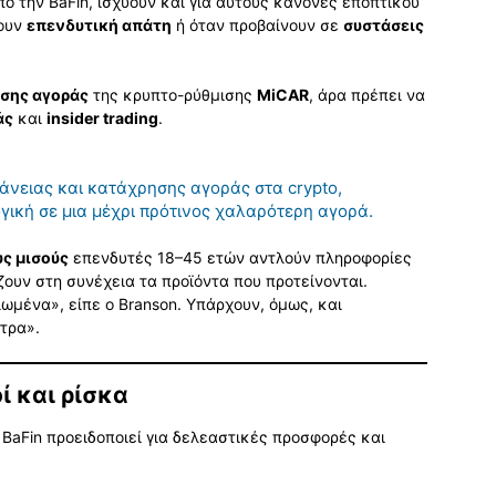
ό την BaFin, ισχύουν και για αυτούς κανόνες εποπτικού
τουν
επενδυτική απάτη
ή όταν προβαίνουν σε
συστάσεις
σης αγοράς
της κρυπτο-ρύθμισης
MiCAR
, άρα πρέπει να
άς
και
insider trading
.
άνειας και κατάχρησης αγοράς στα crypto,
γική σε μια μέχρι πρότινος χαλαρότερη αγορά.
ς μισούς
επενδυτές 18–45 ετών αντλούν πληροφορίες
άζουν στη συνέχεια τα προϊόντα που προτείνονται.
μένα», είπε ο Branson. Υπάρχουν, όμως, και
τρα».
 και ρίσκα
η BaFin προειδοποιεί για δελεαστικές προσφορές και