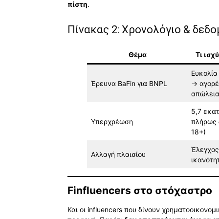
πίστη
.
Πίνακας 2: Χρονολόγιο & δεδ
Θέμα
Τι ισχ
Ευκολία
Έρευνα BaFin για BNPL
→ αγορέ
απώλεια
5,7 εκα
Υπερχρέωση
πλήρως 
18+)
Έλεγχος
Αλλαγή πλαισίου
ικανότη
Finfluencers στο στόχαστρο
Και οι influencers που δίνουν χρηματοοικονο