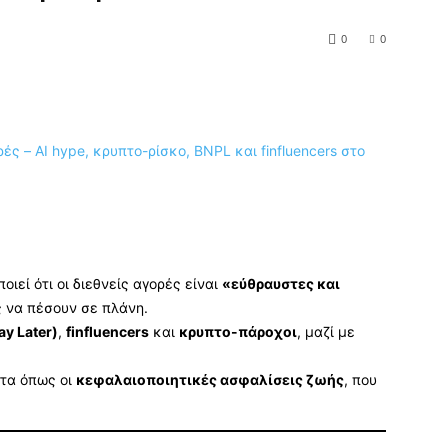
0
0
οιεί ότι οι διεθνείς αγορές είναι
«εύθραυστες και
ς να πέσουν σε πλάνη.
ay Later)
,
finfluencers
και
κρυπτο-πάροχοι
, μαζί με
ντα όπως οι
κεφαλαιοποιητικές ασφαλίσεις ζωής
, που