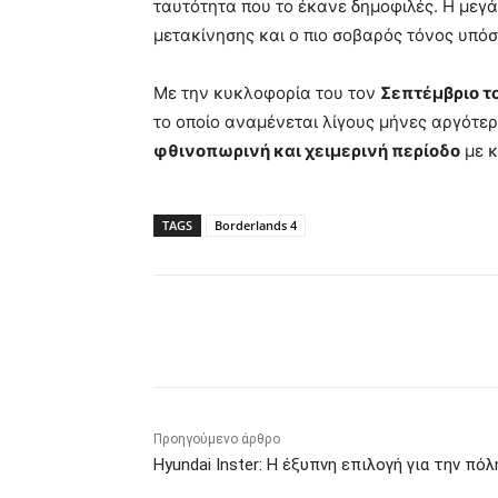
ταυτότητα που το έκανε δημοφιλές. Η μεγά
μετακίνησης και ο πιο σοβαρός τόνος υπόσ
Με την κυκλοφορία του τον
Σεπτέμβριο τ
το οποίο αναμένεται λίγους μήνες αργότερ
φθινοπωρινή και χειμερινή περίοδο
με κ
TAGS
Borderlands 4
Κοινοποίηση
Προηγούμενο άρθρο
Hyundai Inster: Η έξυπνη επιλογή για την πόλ