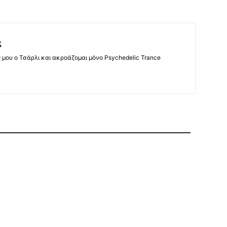
ς
ς μου ο Τσάρλι και ακροάζομαι μόνο Psychedelic Trance