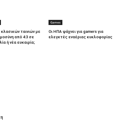
Games
κλασικών ταινιών με
Οι ΗΠΑ ψάχνει για gamers για
μοσύνη από 4:3 σε
ελεγκτές εναέριας κυκλοφορίας
λία ή νέα ευκαιρία;
τη