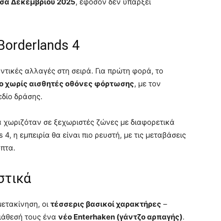
έσα Δεκεμβρίου 2025
, εφόσον δεν υπάρξει
Borderlands 4
τικές αλλαγές στη σειρά. Για πρώτη φορά, το
μο χωρίς αισθητές οθόνες φόρτωσης
, με τον
εδίο δράσης.
α χωριζόταν σε ξεχωριστές ζώνες με διαφορετικά
4, η εμπειρία θα είναι πιο ρευστή, με τις μεταβάσεις
πτα.
στικά
μετακίνηση, οι
τέσσερις βασικοί χαρακτήρες
–
διάθεσή τους ένα
νέο Enterhaken (γάντζο αρπαγής)
.