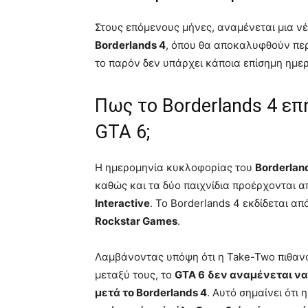
Στους επόμενους μήνες, αναμένεται μια ν
Borderlands 4
, όπου θα αποκαλυφθούν περι
το παρόν δεν υπάρχει κάποια επίσημη ημε
Πως το Borderlands 4 επ
GTA 6;
Η ημερομηνία κυκλοφορίας του
Borderlan
καθώς και τα δύο παιχνίδια προέρχονται α
Interactive
. Το Borderlands 4 εκδίδεται απ
Rockstar Games
.
Λαμβάνοντας υπόψη ότι η Take-Two πιθανό
μεταξύ τους, το
GTA 6
δεν αναμένεται να
μετά το Borderlands 4
. Αυτό σημαίνει ότι