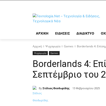
ΑΡΧΙΚΉ
ΕΙΔΉΣΕΙΣ
ΔΙΑΔΊΚΤΥΟ
ΟΧ
Αρχική
Ψυχαγωγία
Games
Borderlands 4: Επίση
Ψυχαγωγία
Games
Borderlands 4: Ε
Σεπτέμβριο του 
By
Στέλιος Θεοδωρίδης
13 Φεβρουαρίου 2025
Κοινοποίηση