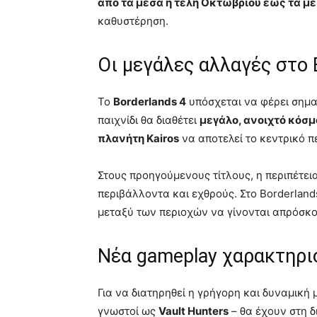
από τα μέσα ή τέλη Οκτωβρίου έως τα μ
καθυστέρηση.
Οι μεγάλες αλλαγές στο 
Το
Borderlands 4
υπόσχεται να φέρει σημαν
παιχνίδι θα διαθέτει
μεγάλο, ανοιχτό κόσ
πλανήτη Kairos
να αποτελεί το κεντρικό π
Στους προηγούμενους τίτλους, η περιπέτει
περιβάλλοντα και εχθρούς. Στο Borderlands 
μεταξύ των περιοχών να γίνονται απρόσκο
Νέα gameplay χαρακτηρι
Για να διατηρηθεί η γρήγορη και δυναμική 
γνωστοί ως
Vault Hunters
– θα έχουν στη 