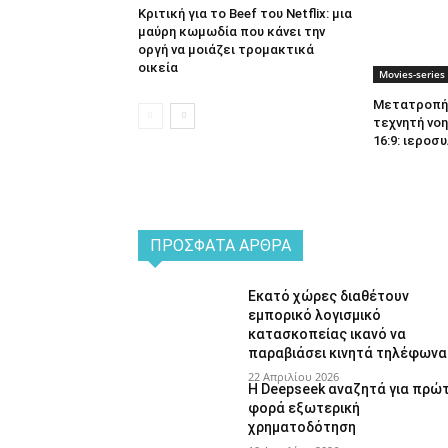
Κριτική για το Beef του Netflix: μια
μαύρη κωμωδία που κάνει την
οργή να μοιάζει τρομακτικά
οικεία
Movies-series
Μετατροπή 
τεχνητή νοη
16:9: ιεροσυ
ΠΡΌΣΦΑΤΑ ΆΡΘΡΑ
Εκατό χώρες διαθέτουν
εμπορικό λογισμικό
κατασκοπείας ικανό να
παραβιάσει κινητά τηλέφωνα
22 Απριλίου 2026
Η Deepseek αναζητά για πρώ
φορά εξωτερική
χρηματοδότηση