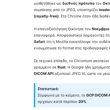
υιοθετήθηκε ως
διεθνές πρότυπο
τον
Οκτ
συμπίεσης από το JPEG, υποστηρίζει
lossle
(royalty-free)
. Στο Chrome ήταν ήδη διαθέ
Η επαναξιολόγηση ξεκίνησε τον
Νοέμβριο
επαναφορά. Αποφασιστικοί παράγοντες ήτα
Safari
, ότι η Mozilla εγκατέλειψε την ουδέ
ενσωμάτωσε το format στις προδιαγραφές
Σε τεχνικό επίπεδο, το Chromium σκοπεύε
γραμμένο σε
Rust
. Η Google ήδη χρησιμοπο
DICOM API
αξιοποιεί JPEG XL ώστε να μει
Στατιστικό:
Σύμφωνα με το κείμενο, το
GCP DICOM 
αρχείων κατά περίπου
20%
.