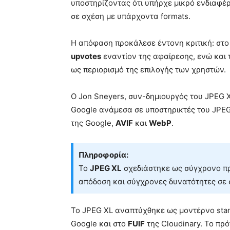
υποστηρίζοντας ότι υπήρχε μικρό ενδιαφ
σε σχέση με υπάρχοντα formats.
Η απόφαση προκάλεσε έντονη κριτική: στ
upvotes
εναντίον της αφαίρεσης, ενώ και
ως περιορισμό της επιλογής των χρηστών.
Ο Jon Sneyers, συν-δημιουργός του JPEG 
Google ανάμεσα σε υποστηρικτές του JPE
της Google,
AVIF
και
WebP
.
Πληροφορία:
Το
JPEG XL
σχεδιάστηκε ως σύγχρονο πρ
απόδοση και σύγχρονες δυνατότητες σε 
Το JPEG XL αναπτύχθηκε ως μοντέρνο stan
Google και στο
FUIF
της Cloudinary. Το πρ