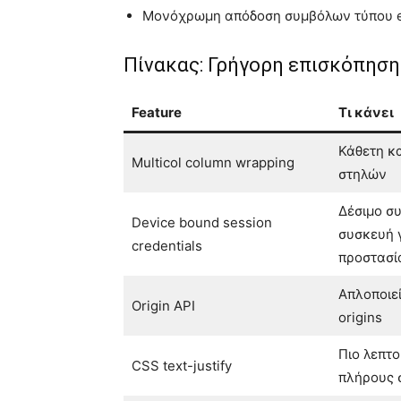
Μονόχρωμη απόδοση συμβόλων τύπου e
Πίνακας: Γρήγορη επισκόπηση
Feature
Τι κάνει
Κάθετη κα
Multicol column wrapping
στηλών
Δέσιμο συ
Device bound session
συσκευή 
credentials
προστασί
Απλοποιεί
Origin API
origins
Πιο λεπτ
CSS text-justify
πλήρους 