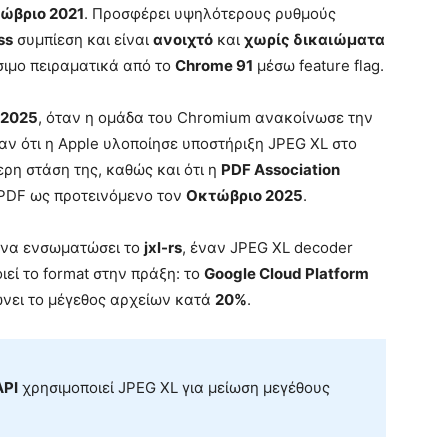
ώβριο 2021
. Προσφέρει υψηλότερους ρυθμούς
ss
συμπίεση και είναι
ανοιχτό
και
χωρίς δικαιώματα
σιμο πειραματικά από το
Chrome 91
μέσω feature flag.
 2025
, όταν η ομάδα του Chromium ανακοίνωσε την
ν ότι η Apple υλοποίησε υποστήριξη JPEG XL στο
τερη στάση της, καθώς και ότι η
PDF Association
 PDF ως προτεινόμενο τον
Οκτώβριο 2025
.
ι να ενσωματώσει το
jxl-rs
, έναν JPEG XL decoder
ιεί το format στην πράξη: το
Google Cloud Platform
ώνει το μέγεθος αρχείων κατά
20%
.
API
χρησιμοποιεί JPEG XL για μείωση μεγέθους