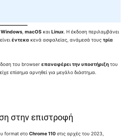
α
Windows
,
macOS
και
Linux
. Η έκδοση περιλαμβάνει
είνει
έντεκα
κενά ασφαλείας, ανάμεσά τους
τρία
έκδοση του browser
επαναφέρει την υποστήριξη
του
 είχε επίσημα αρνηθεί για μεγάλο διάστημα.
εση στην επιστροφή
ου format στο
Chrome 110
στις αρχές του 2023,