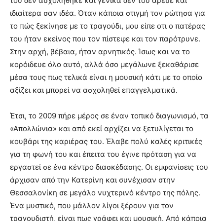
του δεν ασχολήθηκε και γενικά δεν του άρεσε και
ιδιαίτερα σαν ιδέα. Όταν κάποια στιγμή τον ρώτησα για
το πώς ξεκίνησε με το τραγούδι, μου είπε οτι ο πατέρας
του ήταν εκείνος που τον πίστεψε και τον παρότρυνε.
Στην αρχή, βέβαια, ήταν αρνητικός. Ίσως και να το
κορόιδευε όλο αυτό, αλλά όσο μεγάλωνε ξεκαθάρισε
μέσα τους πως τελικά είναι η μουσική κάτι με το οποίο
αξίζει και μπορεί να ασχοληθεί επαγγελματικά.
Έτσι, το 2009 πήρε μέρος σε έναν τοπικό διαγωνισμό, τα
«Απολλώνια» και από εκεί αρχίζει να ξετυλίγεται το
κουβάρι της καριέρας του. Έλαβε πολύ καλές κριτικές
για τη φωνή του και έπειτα του έγινε πρόταση για να
εργαστεί σε ένα κέντρο διασκέδασης. Οι εμφανίσεις του
άρχισαν από την Κατερίνη και συνέχισαν στην
Θεσσαλονίκη σε μεγάλο νυχτερινό κέντρο της πόλης.
Ένα μυστικό, που μάλλον λίγοι ξέρουν για τον
τραγουδιστή, είναι πως γράφει και μουσική. Από κάποια