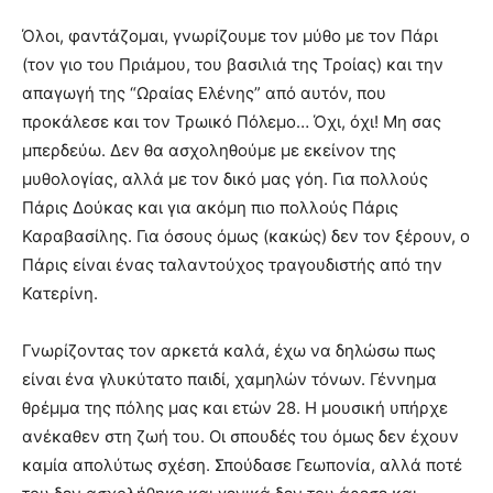
Όλοι, φαντάζομαι, γνωρίζουμε τον μύθο με τον Πάρι
(τον γιο του Πριάμου, του βασιλιά της Τροίας) και την
απαγωγή της “Ωραίας Ελένης” από αυτόν, που
προκάλεσε και τον Τρωικό Πόλεμο… Όχι, όχι! Μη σας
μπερδεύω. Δεν θα ασχοληθούμε με εκείνον της
μυθολογίας, αλλά με τον δικό μας γόη. Για πολλούς
Πάρις Δούκας και για ακόμη πιο πολλούς Πάρις
Καραβασίλης. Για όσους όμως (κακώς) δεν τον ξέρουν, ο
Πάρις είναι ένας ταλαντούχος τραγουδιστής από την
Κατερίνη.
Γνωρίζοντας τον αρκετά καλά, έχω να δηλώσω πως
είναι ένα γλυκύτατο παιδί, χαμηλών τόνων. Γέννημα
θρέμμα της πόλης μας και ετών 28. Η μουσική υπήρχε
ανέκαθεν στη ζωή του. Οι σπουδές του όμως δεν έχουν
καμία απολύτως σχέση. Σπούδασε Γεωπονία, αλλά ποτέ