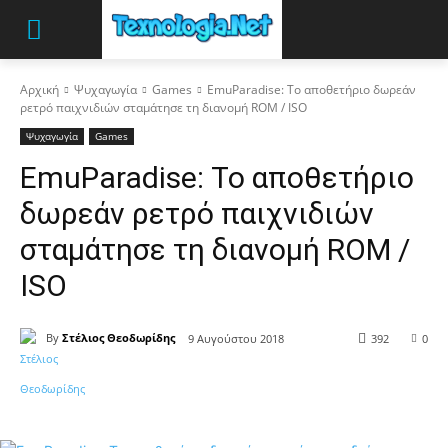
Αρχική
Ψυχαγωγία
Games
EmuParadise: Το αποθετήριο δωρεάν
ρετρό παιχνιδιών σταμάτησε τη διανομή ROM / ISO
Ψυχαγωγία
Games
EmuParadise: Το αποθετήριο
δωρεάν ρετρό παιχνιδιών
σταμάτησε τη διανομή ROM /
ISO
By
Στέλιος Θεοδωρίδης
9 Αυγούστου 2018
392
0