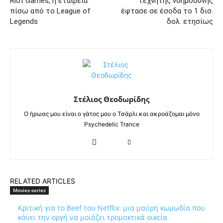
Riot Games, η εταιρεία
τεχνητής νοημοσύνης
πίσω από το League of
έφτασε σε έσοδα το 1 δισ.
Legends
δολ. ετησίως
Στέλιος Θεοδωρίδης
Ο ήρωας μου είναι ο γάτος μου ο Τσάρλι και ακροάζομαι μόνο
Psychedelic Trance
RELATED ARTICLES
Movies-series
Κριτική για το Beef του Netflix: μια μαύρη κωμωδία που
κάνει την οργή να μοιάζει τρομακτικά οικεία