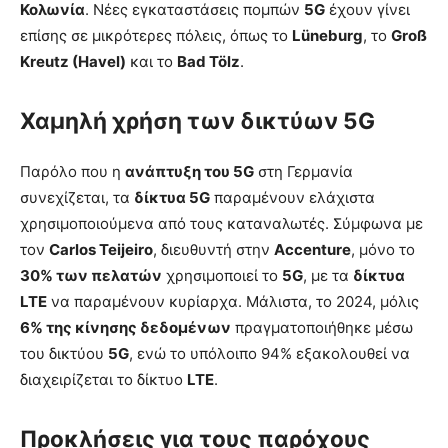
Κολωνία
. Νέες εγκαταστάσεις πομπών
5G
έχουν γίνει
επίσης σε μικρότερες πόλεις, όπως το
Lüneburg
, το
Groß
Kreutz (Havel)
και το
Bad Tölz
.
Χαμηλή χρήση των δικτύων 5G
Παρόλο που η
ανάπτυξη του 5G
στη Γερμανία
συνεχίζεται, τα
δίκτυα 5G
παραμένουν ελάχιστα
χρησιμοποιούμενα από τους καταναλωτές. Σύμφωνα με
τον
Carlos Teijeiro
, διευθυντή στην
Accenture
, μόνο το
30% των πελατών
χρησιμοποιεί το
5G
, με τα
δίκτυα
LTE
να παραμένουν κυρίαρχα. Μάλιστα, το 2024, μόλις
6% της κίνησης δεδομένων
πραγματοποιήθηκε μέσω
του δικτύου
5G
, ενώ το υπόλοιπο 94% εξακολουθεί να
διαχειρίζεται το δίκτυο
LTE
.
Προκλήσεις για τους παρόχους