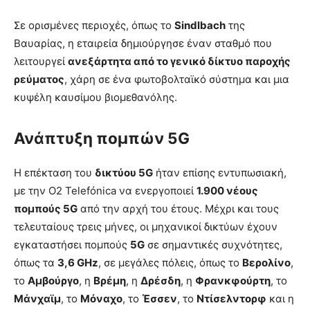
Σε ορισμένες περιοχές, όπως το
Sindlbach
της
Βαυαρίας, η εταιρεία δημιούργησε έναν σταθμό που
λειτουργεί
ανεξάρτητα από το γενικό δίκτυο παροχής
ρεύματος
, χάρη σε ένα φωτοβολταϊκό σύστημα και μια
κυψέλη καυσίμου βιομεθανόλης.
Ανάπτυξη πομπών 5G
Η επέκταση του
δικτύου 5G
ήταν επίσης εντυπωσιακή,
με την O2 Telefónica να ενεργοποιεί
1.900 νέους
πομπούς 5G
από την αρχή του έτους. Μέχρι και τους
τελευταίους τρεις μήνες, οι μηχανικοί δικτύων έχουν
εγκαταστήσει πομπούς
5G
σε σημαντικές συχνότητες,
όπως τα
3,6 GHz
, σε μεγάλες πόλεις, όπως το
Βερολίνο
,
το
Αμβούργο
, η
Βρέμη
, η
Δρέσδη
, η
Φρανκφούρτη
, το
Μάνχαϊμ
, το
Μόναχο
, το
Έσσεν
, το
Ντίσελντορφ
και η