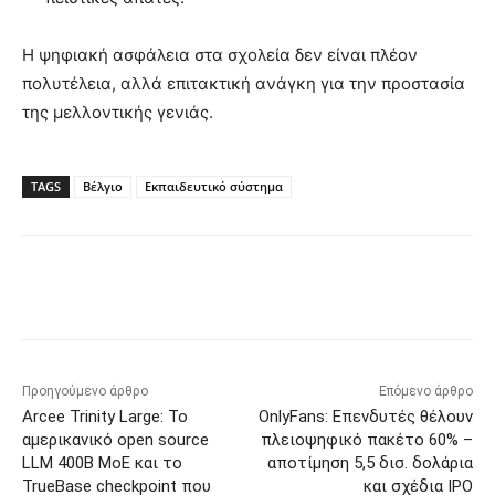
Η ψηφιακή ασφάλεια στα σχολεία δεν είναι πλέον
πολυτέλεια, αλλά επιτακτική ανάγκη για την προστασία
της μελλοντικής γενιάς.
TAGS
Βέλγιο
Εκπαιδευτικό σύστημα
Προηγούμενο άρθρο
Επόμενο άρθρο
Arcee Trinity Large: Το
OnlyFans: Επενδυτές θέλουν
αμερικανικό open source
πλειοψηφικό πακέτο 60% –
LLM 400B MoE και το
αποτίμηση 5,5 δισ. δολάρια
TrueBase checkpoint που
και σχέδια IPO