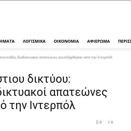
ΉΜΑΤΑ
ΛΟΓΙΣΜΙΚΆ
ΟΙΚΟΝΟΜΊΑ
ΑΦΙΈΡΩΜΑ
ΠΕΡΙΣ
ατοντάδες διαδικτυακοί απατεώνες συνελήφθησαν από την Ιντερπόλ
τιου δικτύου:
δικτυακοί απατεώνες
ό την Ιντερπόλ
0
0