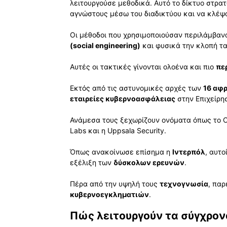
λειτουργούσε μεθοδικά. Αυτό το δίκτυο στρ
αγνώστους μέσω του διαδικτύου και να κλέψ
Οι μέθοδοι που χρησιμοποιούσαν περιλάμβαν
(social engineering)
και φυσικά την κλοπή τ
Αυτές οι τακτικές γίνονται ολοένα και πιο
πε
Εκτός από τις αστυνομικές αρχές των
16 αφ
εταιρείες κυβερνοασφάλειας
στην Επιχείρησ
Ανάμεσα τους ξεχωρίζουν ονόματα όπως το Cy
Labs και η Uppsala Security.
Όπως ανακοίνωσε επίσημα η
Ιντερπόλ
, αυτο
εξέλιξη των
δύσκολων ερευνών
.
Πέρα από την υψηλή τους
τεχνογνωσία
, παρ
κυβερνοεγκληματιών
.
Πώς λειτουργούν τα σύγχρο