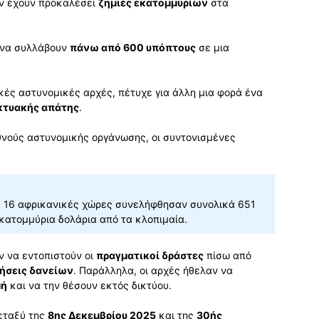
ν έχουν προκαλέσει
ζημιές εκατομμυρίων
στα
 να συλλάβουν
πάνω από 600 υπόπτους
σε μια
ικές αστυνομικές αρχές, πέτυχε για άλλη μια φορά ένα
κτυακής απάτης
.
θνούς αστυνομικής οργάνωσης, οι συντονισμένες
ε 16 αφρικανικές χώρες συνελήφθησαν συνολικά 651
κατομμύρια δολάρια από τα κλοπιμαία.
ν να εντοπιστούν οι
πραγματικοί δράστες
πίσω από
τήσεις δανείων
. Παράλληλα, οι αρχές ήθελαν να
μή
και να την θέσουν εκτός δικτύου.
εταξύ της
8ης Δεκεμβρίου 2025
και της
30ής