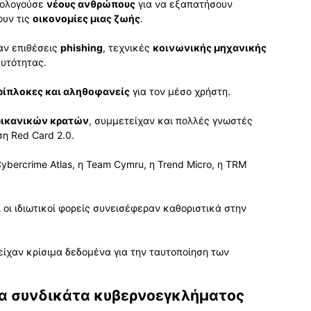
ατολογούσε
νέους ανθρώπους
για να εξαπατήσουν
ουν τις
οικονομίες μιας ζωής
.
αν επιθέσεις
phishing
, τεχνικές
κοινωνικής μηχανικής
αυτότητας.
ρίπλοκες και αληθοφανείς
για τον μέσο χρήστη.
ρικανικών κρατών
, συμμετείχαν και πολλές γνωστές
η Red Card 2.0.
bercrime Atlas, η Team Cymru, η Trend Micro, η TRM
ί οι ιδιωτικοί φορείς συνεισέφεραν καθοριστικά στην
είχαν κρίσιμα δεδομένα για την ταυτοποίηση των
να συνδικάτα κυβερνοεγκλήματος