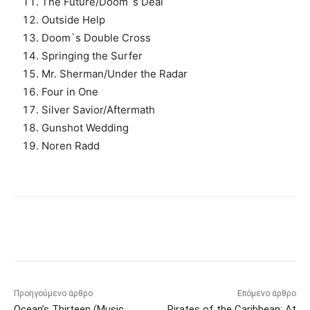
The Future/Doom`s Deal
Outside Help
Doom`s Double Cross
Springing the Surfer
Mr. Sherman/Under the Radar
Four in One
Silver Savior/Aftermath
Gunshot Wedding
Noren Radd
Προηγούμενο άρθρο
Επόμενο άρθρο
‎Ocean’s Thirteen (Music
Pirates of the Caribbean: At