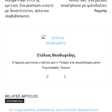
Google Pixel 9 Pro XL
Honor X8c: Ένα μεσαίο
κριτική: Ένα premium κινητό
smartphone με φιλοδοξίες
με δυνατότητες, αλλά και
flagship
συμβιβασμούς
Στέλιος Θεοδωρίδης
Ο ήρωας μου είναι ο γάτος μου ο Τσάρλι και ακροάζομαι μόνο
Psychedelic Trance
RELATED ARTICLES
Smartphones
Οι ενημερώσεις ασφαλείας στο Android παραμένουν