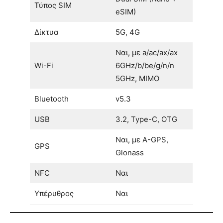
Τύπος SIM
eSIM)
Δίκτυα
5G, 4G
Ναι, με a/ac/ax/ax
Wi-Fi
6GHz/b/be/g/n/n
5GHz, MIMO
Bluetooth
v5.3
USB
3.2, Type-C, OTG
Ναι, με A-GPS,
GPS
Glonass
NFC
Ναι
Υπέρυθρος
Ναι