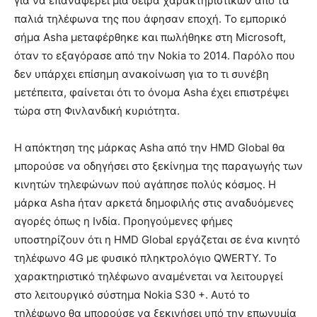
για να επαναφέρει μια σειρά χαρακτηριστικών από τα
παλιά τηλέφωνα της που άφησαν εποχή. Το εμπορικό
σήμα Asha μεταφέρθηκε και πωλήθηκε στη Microsoft,
όταν το εξαγόρασε από την Nokia το 2014. Παρόλο που
δεν υπάρχει επίσημη ανακοίνωση για το τι συνέβη
μετέπειτα, φαίνεται ότι το όνομα Asha έχει επιστρέψει
τώρα στη Φινλανδική κυριότητα.
Η απόκτηση της μάρκας Asha από την HMD Global θα
μπορούσε να οδηγήσει στο ξεκίνημα της παραγωγής των
κινητών τηλεφώνων πού αγάπησε πολύς κόσμος. Η
μάρκα Asha ήταν αρκετά δημοφιλής στις αναδυόμενες
αγορές όπως η Ινδία. Προηγούμενες φήμες
υποστηρίζουν ότι η HMD Global εργάζεται σε ένα κινητό
τηλέφωνο 4G με φυσικό πληκτρολόγιο QWERTY. Το
χαρακτηριστικό τηλέφωνο αναμένεται να λειτουργεί
στο λειτουργικό σύστημα Nokia S30 +. Αυτό το
τηλέφωνο θα μπορούσε να ξεκινήσει υπό την επωνυμία